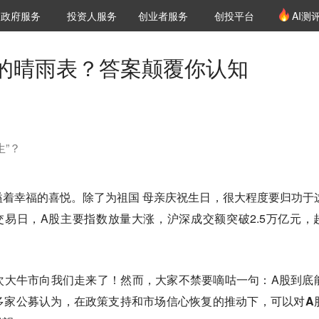
创投发布
项目推荐
核心服务
LP源计划
政府服务
投资人服务
创业者服务
创投平台
AI测
36氪Pro
VClub
VClub投资机构库
创投氪堂
城市之窗
投资机构职位推介
企业入驻
投资人认证
的晴雨表？答案颠覆你认知
”？
着幸福的喜悦。除了为祖国 母亲庆祝生日，很大程度要归功于
易日，A股主要指数放量大涨，沪深成交额突破2.5万亿元，
。
次大牛市向我们走来了！然而，大家不禁要嘀咕一句：A股到底
多家公募认为，在政策支持和市场信心恢复的推动下，可以对A