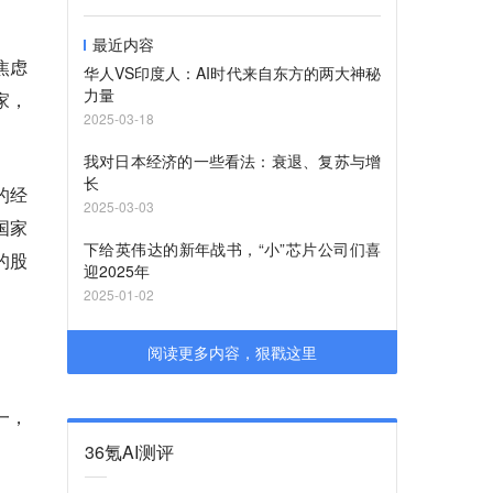
最近内容
焦虑
华人VS印度人：AI时代来自东方的两大神秘
力量
家，
2025-03-18
我对日本经济的一些看法：衰退、复苏与增
长
中的经
2025-03-03
国家
下给英伟达的新年战书，“小”芯片公司们喜
的股
迎2025年
2025-01-02
阅读更多内容，狠戳这里
一，
36氪AI测评