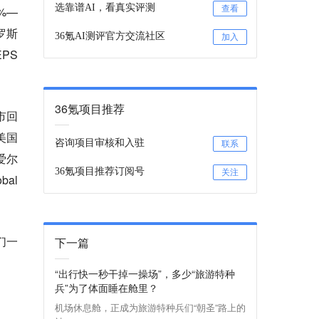
选靠谱AI，看真实评测
%—
查看
罗斯
36氪AI测评官方交流社区
加入
EPS
36氪项目推荐
市回
美国
咨询项目审核和入驻
联系
爱尔
36氪项目推荐订阅号
关注
bal
们一
下一篇
“出行快一秒干掉一操场”，多少“旅游特种
兵”为了体面睡在舱里？
机场休息舱，正成为旅游特种兵们“朝圣”路上的