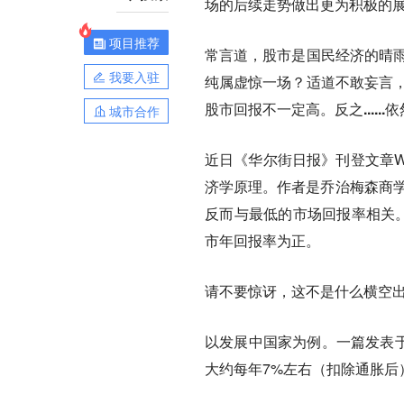
场的后续走势做出更为积极的
项目推荐
常言道，股市是国民经济的晴雨
我要入驻
纯属虚惊一场？
适道不敢妄言，
股市回报不一定高。反之......
城市合作
近日《华尔街日报》刊登文章Why Stoc
济学原理。作者是乔治梅森商学院的
反而与最低的市场回报率相关。
市年回报率为正。
请不要惊讶，这不是什么横空
以发展中国家为例。
一篇发表于
大约每年7%左右（扣除通胀后