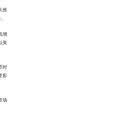
长推
力。
高增
以美
币对
要影
市场