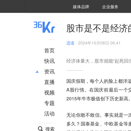
36氪Auto
数字时氪
企业号
未来消费
智能涌现
未来城市
启动Power on
媒体品牌
企业服务
企服点评
36氪出海
36氪研究院
潮生TIDE
36氪企服点评
36Kr研究院
36氪财经
职场bonus
36碳
后浪研究所
36Kr创新咨询
暗涌Waves
硬氪
氪睿研究院
股市是不是经济
适道
·
2024年10月08日 06:41
首页
快讯
经济体量大，股市就能“起死回生
资讯
国庆假期，每个人的脸上都洋溢
直播
最新
推荐
A股行情。在国庆前最后一个交
创投
财经
视频
汽车
AI
2015年牛市极值创下历史新高
专题
科技
项目推荐
活动
专精特新
安徽
无论你敢不敢信。事实就是一
多久？
国泰基金、中欧基金等
搜索