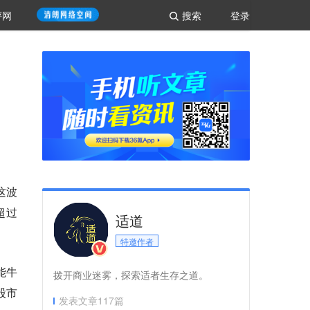
评网
搜索
登录
这波
超过
适道
特邀作者
能牛
拨开商业迷雾，探索适者生存之道。
股市
发表文章
117
篇