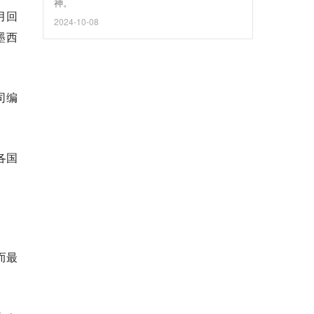
神。
月回
2024-10-08
墨西
司编
各国
而最