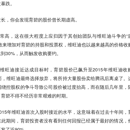
次暴跌。
拉长，你会发现育碧的股价曾长期虚高。
非常高，这在很大程度上应归因于其创始团队与维旺迪斗争的“
数来增加对育碧的持股和投票权，维旺迪也以越来越高的价格收
到30%，从而触发收购要约。
当维旺迪接近达成目标时，育碧股价已飙升至2015年维旺迪收
然而，维旺迪最终选择放弃，将所持大量股份卖给腾讯后离桌了。
围绕控股权的争斗导致公司股价被过度抬高，而在随后几年里，
，育碧不得不经历非常艰难的时期。
015年维旺迪首次入股时接近的水平，这意味着在过去十年间，
在此期间，育碧投资者没有看到任何回报已经属于最好的情况，
发了近90%。