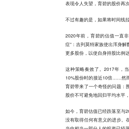
表现令人失望，育碧的股价再
不过有趣的是，如果将时间线
2020年前，育碧的估值一直
症”：吉列莫特家族使出浑身解
更多股份，以使自身持股比例达
这种策略奏效了。2017年，
10%股份时的接近10倍……
育碧带来了一个奇怪的问题：
股价不可避免地回归平均水平
如今，育碧估值已经跌落至与2
没有取得任何有意义的进步。
当中相当一部分人的投资已经蒸