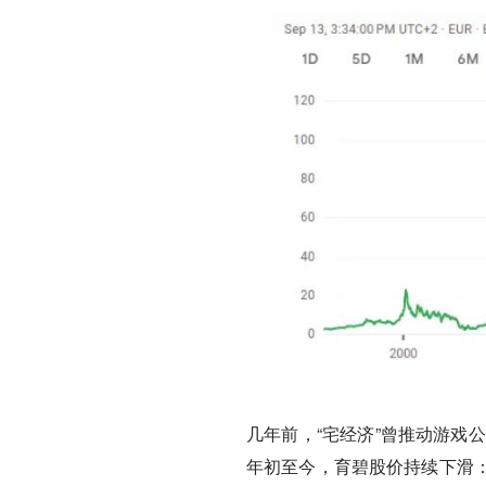
几年前，“宅经济”曾推动游戏
年初至今，育碧股价持续下滑