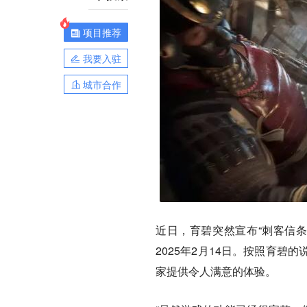
项目推荐
我要入驻
城市合作
近日，育碧突然宣布“刺客信条
2025年2月14日。按照育
家提供令人满意的体验。