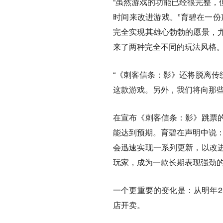
“虽然游戏的功能已经很完整，
时间来改进游戏。”育碧在一份
完全实现其雄心勃勃的愿景，
来了两种完全不同的玩法风格。
“《刺客信条：影》还将脱离传
这款游戏。另外，我们将向那些
在宣布《刺客信条：影》跳票
能达到预期。育碧在声明中说：
会迅速实现一系列更新，以改
玩家，成为一款长期表现强劲的游
一个更重要的变化是：从明年2
店开卖。