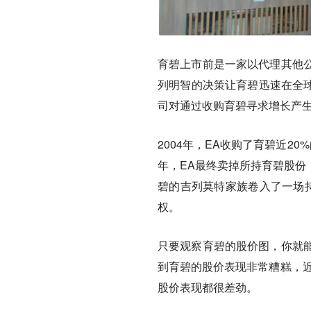
育碧上市前是一家以代理其他
列明智的决策让育碧迅速在全球
司对通过收购育碧寻求增长产
2004年，EA收购了育碧近2
年，EA最终卖掉所持育碧股份
碧的吉列莫特家族卷入了一场持
权。
只要观察育碧的股价图，你就
到育碧的股价表现非常糟糕，近
股价表现都很差劲。