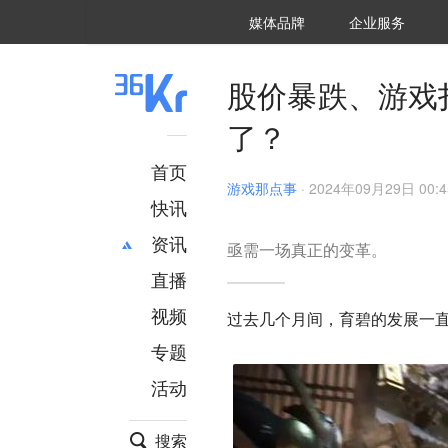
36氪Auto
数字时氪
企业号
未来消费
智能涌现
未来城市
启动Power on
媒体品牌
企业服务
企服点评
36氪出海
36氪研究院
潮生TIDE
36氪企服点评
36Kr研究院
36氪财经
职场bonus
36碳
后浪研究所
36Kr创新咨询
暗涌Waves
硬氪
氪睿研究院
股价暴跌、游戏
了？
首页
游戏那点事
·
2024年09月29日 00:4
快讯
资讯
亟需一场真正的变革。
直播
最新
推荐
创投
财经
视频
过去几个月间，育碧的发展一
汽车
AI
专题
科技
项目推荐
活动
专精特新
安徽
搜索