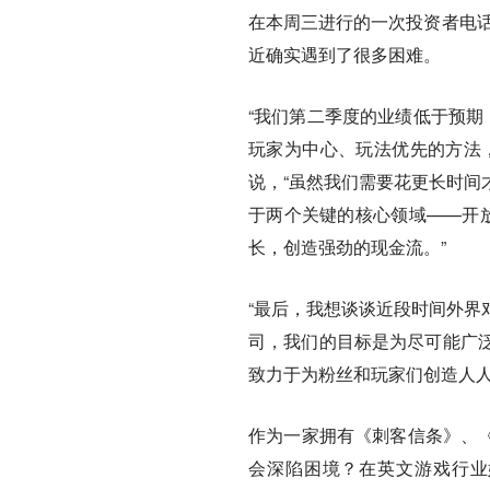
在本周三进行的一次投资者电话
近确实遇到了很多困难。
“我们第二季度的业绩低于预期
玩家为中心、玩法优先的方法
说，“虽然我们需要花更长时间
于两个关键的核心领域——开放
长，创造强劲的现金流。”
“最后，我想谈谈近段时间外界
司，我们的目标是为尽可能广
致力于为粉丝和玩家们创造人人
作为一家拥有《刺客信条》、《
会深陷困境？在英文游戏行业媒体G