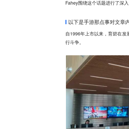
Fahey围绕这个话题进行了深
以下是手游那点事对文章内
自1996年上市以来，育碧在
行斗争。