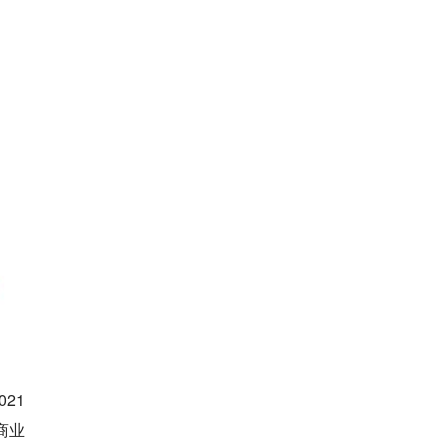
21
商业