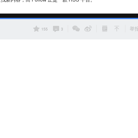
举
155
3
 Feed（提要），该网站就会将更新的信息发送到这个 RSS 
些 Feed 以寻找新的内容，并下载更新，
这样用户就可以在一个
新更新。