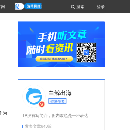
评网
搜索
登录
白鲸出海
特邀作者
作为
TA没有写简介，但内敛也是一种表达
发表文章
643
篇