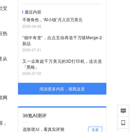
个社交
最近内容
不卷角色，“AI小镇”月入百万美元
2026-08-06
狂热
“稳中有变”，点点互动再造千万级Merge-2
新品
2026-07-31
要从
又一众筹超千万美元的3D打印机，这次是
「黑格」
2026-07-30
阅读更多内容，狠戳这里
互联网
36氪AI测评
源，
选靠谱AI，看真实评测
查看