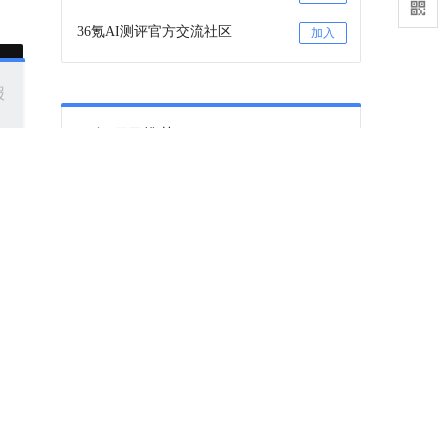
36氪AI测评官方交流社区
加入
报
36氪项目推荐
咨询项目审核和入驻
联系
36氪项目推荐订阅号
关注
下一篇
倍速听播客和看视频后，他无法再正常听
文档
歌，头痛不已……记忆也可能出现问题
在铺天盖地的信息流中，质量比数量更重要
地方
2024-09-29