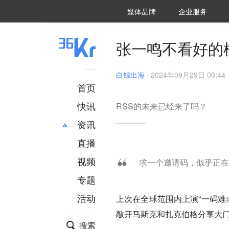
36氪Auto
数字时氪
企业号
未来消费
智能涌现
未来城市
启动Power on
媒体品牌
企业服务
企服点评
36氪出海
36氪研究院
潮生TIDE
36氪企服点评
36Kr研究院
36氪财经
职场bonus
36碳
后浪研究所
36Kr创新咨询
暗涌Waves
硬氪
氪睿研究院
张一鸣不看好的
白鲸出海
·
2024年09月29日 00:44
首页
快讯
RSS的未来已经来了吗？
资讯
直播
最新
推荐
创投
财经
视频
求一个邀请码，似乎正在
汽车
AI
专题
科技
项目推荐
活动
上次在全球范围内上演“一码难求
专精特新
安徽
敲开马斯克和扎克伯格分享大
搜索