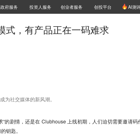
创投发布
项目推荐
核心服务
LP源计划
政府服务
投资人服务
创业者服务
创投平台
AI测
36氪Pro
VClub
VClub投资机构库
创投氪堂
城市之窗
投资机构职位推介
企业入驻
投资人认证
模式，有产品正在一码难求
成为社交媒体的新风潮。
”的剧情，还是在 Clubhouse 上线初期，人们迫切需要邀请码
门的钥匙。