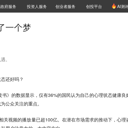
创投发布
项目推荐
核心服务
LP源计划
政府服务
投资人服务
创业者服务
创投平台
AI测
36氪Pro
VClub
VClub投资机构库
创投氪堂
城市之窗
投资机构职位推介
企业入驻
投资人认证
了一个梦
机遇。
状态还好吗？
蓝皮书》的数据显示，仅有36%的国民认为自己的心理状态健康良
成为公众关注的重点。
”相关视频的播放量已超100亿。在潜在市场需求的推动下，心理