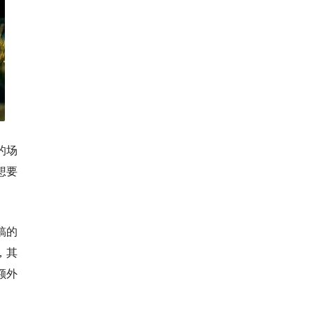
的场
想要
稿的
，其
额外