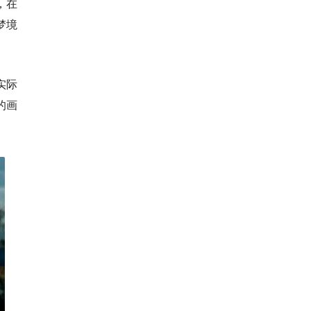
，在
梦境
实际
的画