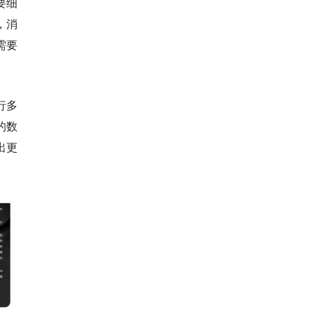
要细
，消
需要
行多
的数
出更