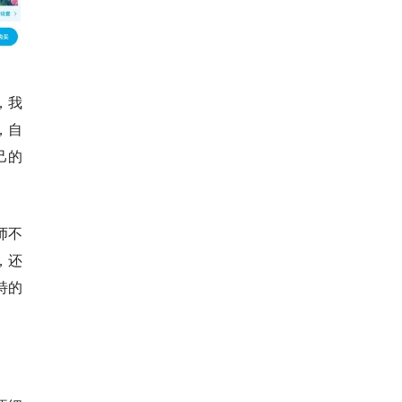
，我
，自
己的
师不
，还
特的