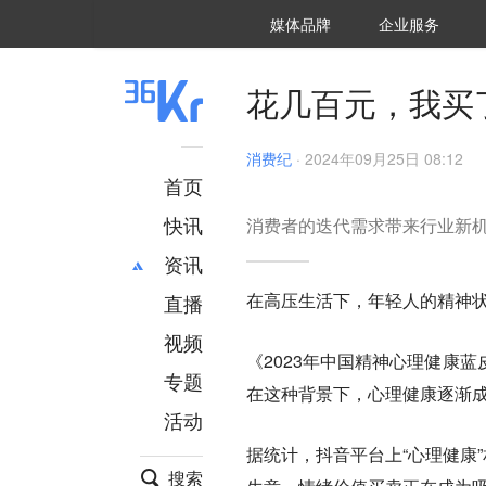
36氪Auto
数字时氪
企业号
未来消费
智能涌现
未来城市
启动Power on
媒体品牌
企业服务
企服点评
36氪出海
36氪研究院
潮生TIDE
36氪企服点评
36Kr研究院
36氪财经
职场bonus
36碳
后浪研究所
36Kr创新咨询
暗涌Waves
硬氪
氪睿研究院
花几百元，我买
消费纪
·
2024年09月25日 08:12
首页
快讯
消费者的迭代需求带来行业新
资讯
在高压生活下，年轻人的精神
直播
最新
推荐
创投
财经
视频
《2023年中国精神心理健康
汽车
AI
专题
在这种背景下，心理健康逐渐
科技
项目推荐
活动
专精特新
安徽
据统计，抖音平台上“心理健康
搜索