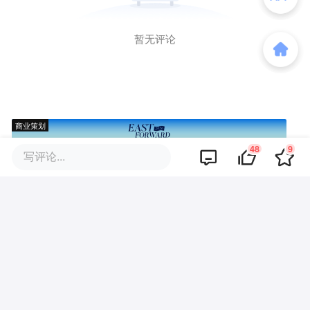
暂无评论
商业策划
48
9
写评论...
商务合作
关于我们
加入我们
联系我们
城市加盟
寻求报道
我要入驻
投资者关系
违法和不良信息、未成年人保护举报电话：010-89650707
举报邮箱：jubao@36kr.com 网上有害信息举报
© 2011~
2026
北京多氪信息科技有限公司 |
京ICP备12031756号-6