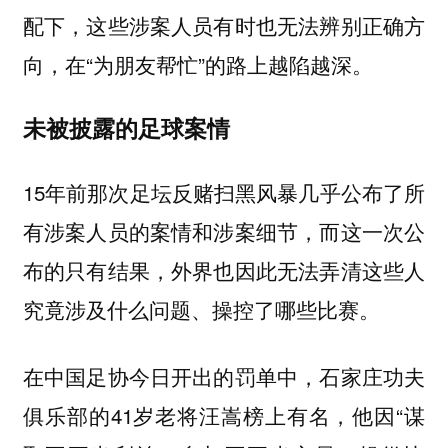
配下，这些涉案人员有时也无法辨别正确方
向，在“为朋友帮忙”的路上越陷越深。
未被披露的足球案情
15年前那次足坛反赌扫黑风暴几乎公布了所
有涉案人员的案情和涉案细节，而这一次公
布的只有结果，外界也因此无法弄清这些人
究竟涉及什么问题、操控了哪些比赛。
在中国足协今日开出的罚单中，石家庄功夫
俱乐部的41岁老将汪嵩榜上有名，他因“谋