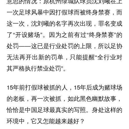
意思的情况：原杭州绿城队球员沈刘曦在上
一次足球风暴中因打假球而被终身禁赛，而
这一次，沈刘曦的名字再次出现，罪名变成
了“开设赌场”。因为之前有过“终身禁赛”的
处罚——这已是行业处罚的上限，所以足协
无法再开出新的罚单，只能提醒“全行业对
其严格执行禁业处罚”。
15年前打假球被抓的人，15年后成为赌球场
的老板，再一次被抓，如此黑色幽默故事，
恰恰是中国足球最真实的写照。身处这样的
环境中，它又怎能越来越好？