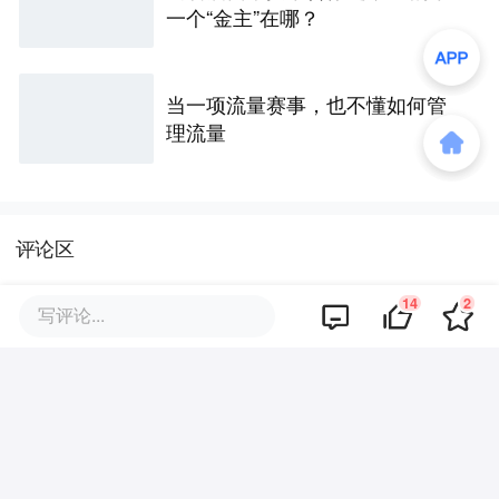
一个“金主”在哪？
当一项流量赛事，也不懂如何管
理流量
评论区
14
2
写评论...
暂无评论