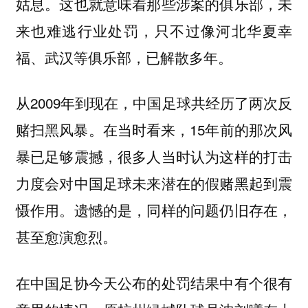
姑息。这也就意味着那些涉案的俱乐部，未
来也难逃行业处罚，只不过像河北华夏幸
福、武汉等俱乐部，已解散多年。
从2009年到现在，中国足球共经历了两次反
赌扫黑风暴。在当时看来，15年前的那次风
暴已足够震撼，很多人当时认为这样的打击
力度会对中国足球未来潜在的假赌黑起到震
慑作用。遗憾的是，同样的问题仍旧存在，
甚至愈演愈烈。
在中国足协今天公布的处罚结果中有个很有