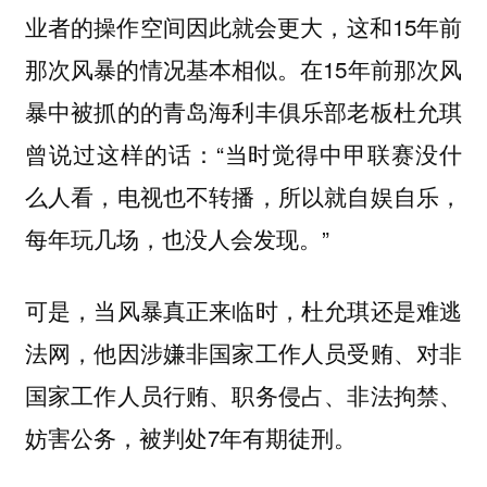
业者的操作空间因此就会更大，这和15年前
那次风暴的情况基本相似。在15年前那次风
暴中被抓的的青岛海利丰俱乐部老板杜允琪
曾说过这样的话：“当时觉得中甲联赛没什
么人看，电视也不转播，所以就自娱自乐，
每年玩几场，也没人会发现。”
可是，当风暴真正来临时，杜允琪还是难逃
法网，他因涉嫌非国家工作人员受贿、对非
国家工作人员行贿、职务侵占、非法拘禁、
妨害公务，被判处7年有期徒刑。