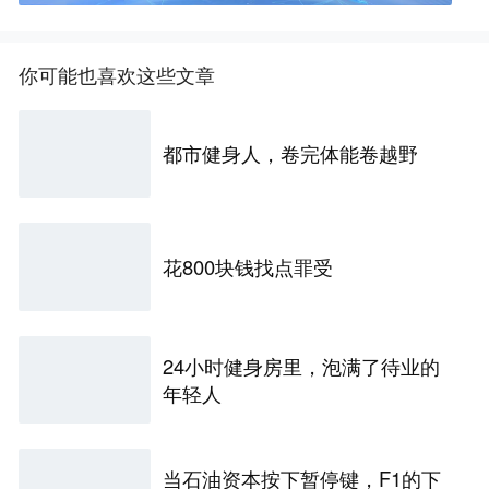
你可能也喜欢这些文章
都市健身人，卷完体能卷越野
花800块钱找点罪受
24小时健身房里，泡满了待业的
年轻人
当石油资本按下暂停键，F1的下