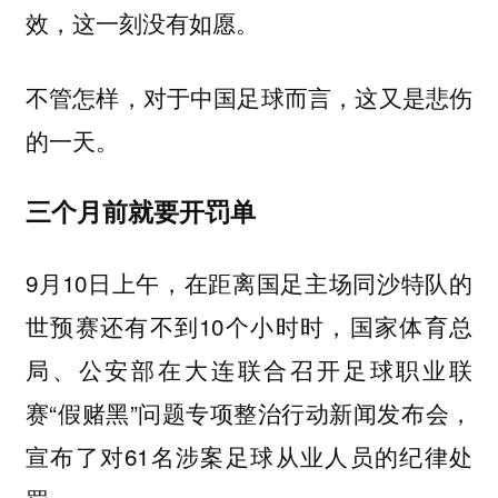
效，这一刻没有如愿。
不管怎样，对于中国足球而言，这又是悲伤
的一天。
三个月前就要开罚单
9月10日上午，在距离国足主场同沙特队的
世预赛还有不到10个小时时，国家体育总
局、公安部在大连联合召开足球职业联
赛“假赌黑”问题专项整治行动新闻发布会，
宣布了对61名涉案足球从业人员的纪律处