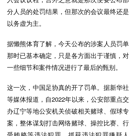
分人员的处罚结果，但那次的会议最终还是
以务虚为主。
据懒熊体育了解，今天公布的涉案人员罚单
那时已基本确定，只是各方面出于谨慎，对
一些细节和案件情况进行了最后的甄别。
这一次，中国足协真的开了罚单。据新华社
等媒体报道，自2022年以来，公安部重点交
办辽宁等地公安机关侦破相关赌球、假球专
案，整体谋划打击网络赌球、操控比赛、行
受贿赂等违法犯罪，抓获违法犯罪嫌疑人