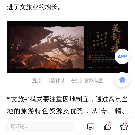
进了文旅业的增长。
图源：《黑神话：悟空》官网截图
‍‍‍“
‘文旅+’模式要注重因地制宜，通过盘点当
地的旅游特色资源及优势，从‘专、精、
特、新’出发，打造差异化项目。不能照搬
1
2
写评论...
复制，要考虑本地的适应性问题，才能博得