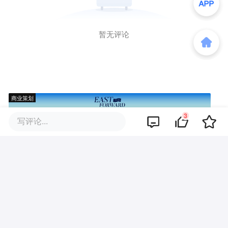
暂无评论
商业策划
3
写评论...
商务合作
关于我们
加入我们
联系我们
城市加盟
寻求报道
我要入驻
投资者关系
违法和不良信息、未成年人保护举报电话：010-89650707
举报邮箱：jubao@36kr.com 网上有害信息举报
© 2011~
2026
北京多氪信息科技有限公司 |
京ICP备12031756号-6