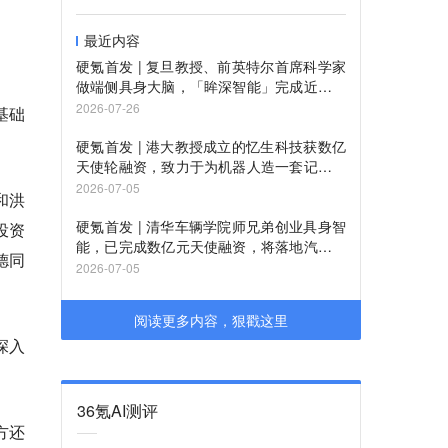
最近内容
硬氪首发 | 复旦教授、前英特尔首席科学家
做端侧具身大脑，「眸深智能」完成近亿元
Pre-A轮追加融资
2026-07-26
基础
硬氪首发 | 港大教授成立的忆生科技获数亿
天使轮融资，致力于为机器人造一套记忆系
统
2026-07-05
和洪
硬氪首发 | 清华车辆学院师兄弟创业具身智
投资
能，已完成数亿元天使融资，将落地汽车产
德同
业
2026-07-05
阅读更多内容，狠戳这里
深入
36氪AI测评
方还