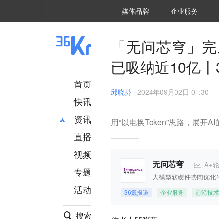
36氪Auto
数字时氪
企业号
未来消费
智能涌现
未来城市
启动Power on
媒体品牌
企业服务
企服点评
36氪出海
36氪研究院
潮生TIDE
36氪企服点评
36Kr研究院
36氪财经
职场bonus
36碳
后浪研究所
36Kr创新咨询
暗涌Waves
硬氪
氪睿研究院
「无问芯穹」完
已吸纳近10亿丨
首页
邱晓芬
·
2024年09月02日 01:30
快讯
资讯
用“以电换Token”思路，展开
直播
最新
推荐
创投
财经
视频
汽车
AI
A+轮
无问芯穹
专题
科技
项目推荐
大模型软硬件协同优化
活动
专精特新
安徽
36氪报道
企业服务
前沿技术
搜索