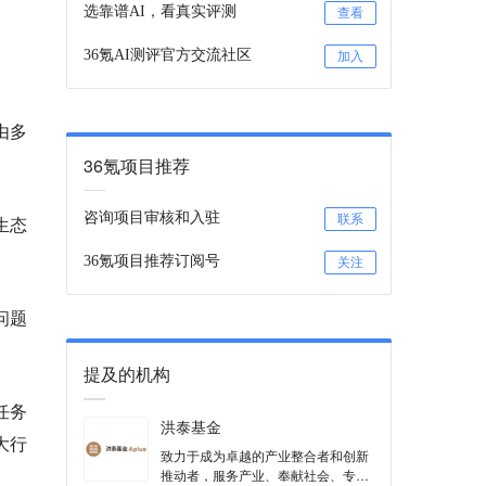
选靠谱AI，看真实评测
查看
36氪AI测评官方交流社区
加入
由多
36氪项目推荐
咨询项目审核和入驻
生态
联系
36氪项目推荐订阅号
关注
问题
提及的机构
任务
洪泰基金
大行
致力于成为卓越的产业整合者和创新
推动者，服务产业、奉献社会、专业