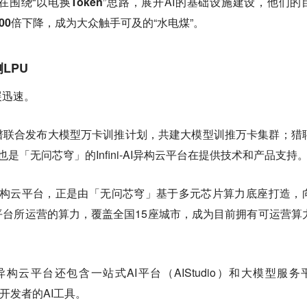
在围绕“
以电换Token
”思路，展开AI的基础设施建设，他们的
00倍下降
，成为大众触手可及的“水电煤”。
LPU
展迅速。
谱联合发布大模型万卡训推计划，共建大模型训推万卡集群；猎
也是「无问芯穹」的Infini-AI异构云平台在提供技术和产品支持
i-AI异构云平台，正是由「无问芯穹」基于多元芯片算力底座打造，
台所运营的算力，覆盖全国15座城市，
成为目前拥有可运营算
AI异构云平台还包含一站式AI平台（AIStudio）和大模型服务
于开发者的AI工具。