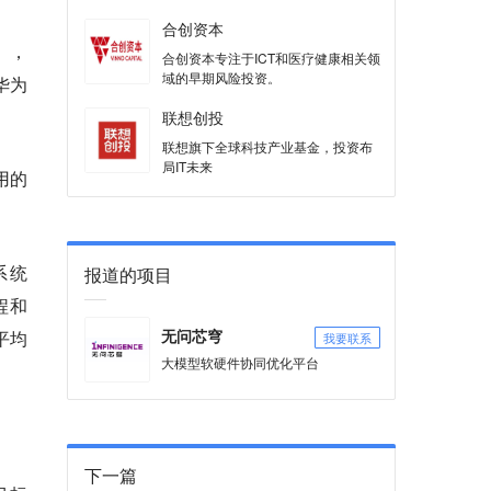
报国。
合创资本
），
合创资本专注于ICT和医疗健康相关领
域的早期风险投资。
华为
联想创投
联想旗下全球科技产业基金，投资布
局IT未来
用的
系统
报道的项目
程和
平均
我要联系
无问芯穹
大模型软硬件协同优化平台
。
下一篇