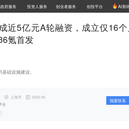
创投发布
项目推荐
核心服务
LP源计划
政府服务
投资人服务
创业者服务
创投平台
AI测
36氪Pro
VClub
VClub投资机构库
创投氪堂
城市之窗
投资机构职位推介
企业入驻
投资人认证
成近5亿元A轮融资，成立仅16个
36氪首发
AI的基础设施建设。
上海市
2023-05
我要联系
平台