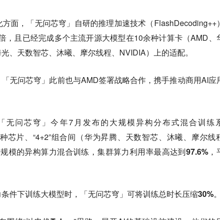
面，「无问芯穹」自研的推理加速技术（FlashDecoding++
倍
，且已经完成多个主流开源大模型在10余种计算卡（AMD、
光、天数智芯、沐曦、摩尔线程、NVIDIA）上的适配。
「无问芯穹」此前也与AMD签署战略合作，携手推动商用AI应
「无问芯穹」今年7月发布的
大规模异构分布式混合训练
种芯片、“4+2”组合间（华为昇腾、天数智芯、沐曦、摩尔线
千卡规模的异构算力混合训练，
集群算力利用率最高达到97.6%
，
力条件下训练大模型时，「
无问芯穹」可将训练总时长压缩30%