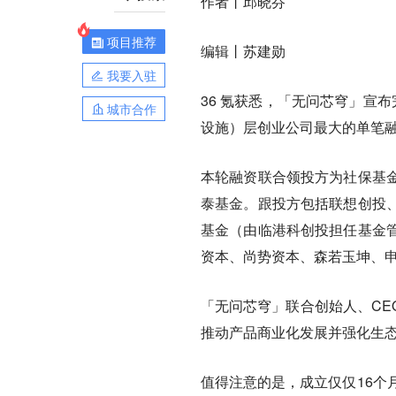
作者丨邱晓芬
项目推荐
编辑丨苏建勋
我要入驻
36 氪获悉，「无问芯穹」宣布
城市合作
设施）层创业公司最大的单笔
本轮融资联合领投方为社保基
泰基金。跟投方包括联想创投
基金（由临港科创投担任基金
资本、尚势资本、森若玉坤、
「无问芯穹」联合创始人、CE
推动产品商业化发展并强化生
值得注意的是，成立仅仅16个