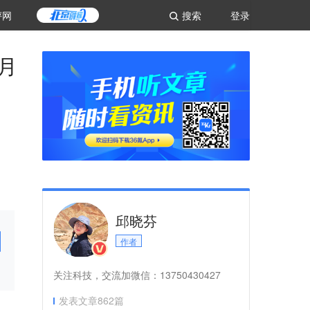
评网
搜索
登录
月
邱晓芬
作者
关注科技，交流加微信：13750430427
发表文章
862
篇