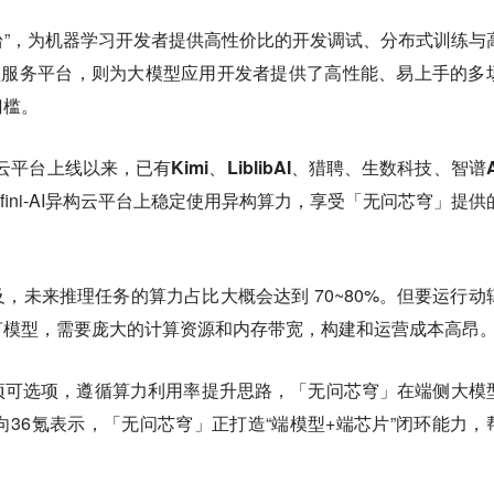
式AI平台”，为机器学习开发者提供高性价比的开发调试、分布式训练与
o大模型服务平台，则为大模型应用开发者提供了高性能、易上手的多
门槛。
异构云平台上线以来，已有
Kimi、LiblibAI、猎聘、生数科技、智谱A
fini-AI异构云平台上稳定使用异构算力，享受「无问芯穹」提供
，未来推理任务的算力占比大概会达到 70~80%。但要运行动
言模型，需要庞大的计算资源和内存带宽，构建和运营成本高昂
项可选项，遵循算力利用率提升思路，「无问芯穹」在端侧大模
雪向36氪表示，「无问芯穹」正打造“端模型+端芯片”闭环能力，
。