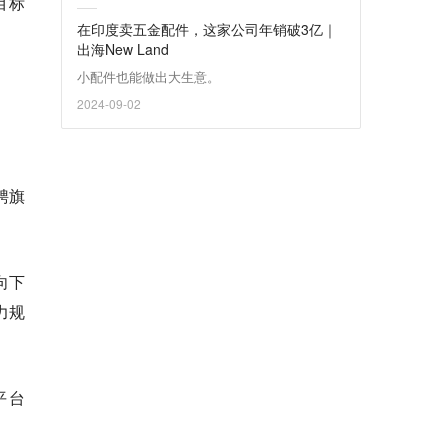
目标
在印度卖五金配件，这家公司年销破3亿｜
出海New Land
小配件也能做出大生意。
2024-09-02
聘旗
。
向下
力规
平台