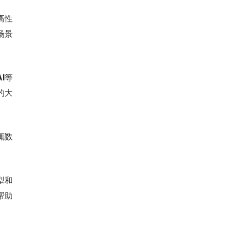
高性
场景
I
等
的大
辄数
。
型和
帮助