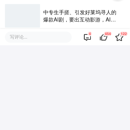
中专生手搓、引发好莱坞寻人的
爆款AI剧，要出互动影游，AI剧
尽头是游戏？
4
454
122
写评论...
票房大爆看高至20亿美金，全世
界买单了蜘蛛侠IP的“初心”
10万人排队、一键出片，AI创作
越简单，爆款为什么反而更难做
了
热门文章推荐
企服圈子
软件选型经验交流社区
加入