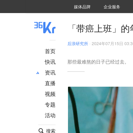
36氪Auto
数字时氪
企业号
未来消费
智能涌现
未来城市
启动Power on
媒体品牌
企业服务
企服点评
36氪出海
36氪研究院
潮生TIDE
36氪企服点评
36Kr研究院
36氪财经
职场bonus
36碳
后浪研究所
36Kr创新咨询
暗涌Waves
硬氪
氪睿研究院
「带癌上班」的
后浪研究所
·
2024年07月15日 03:3
首页
快讯
那些最难熬的日子已经过去。
资讯
直播
最新
推荐
创投
财经
视频
汽车
AI
专题
科技
项目推荐
活动
专精特新
安徽
搜索