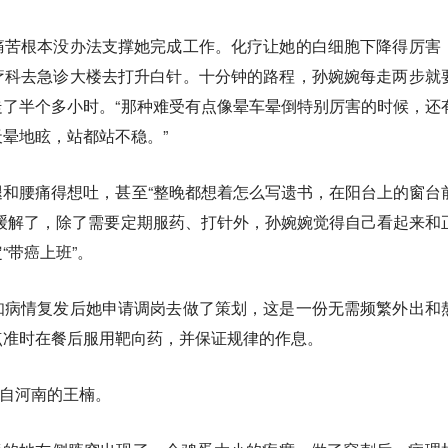
痛苦根本没办法支撑她完成工作。
化疗让她的白细胞下降得厉害
疗科去急诊大楼去打升白针。十分钟的路程，孙婉婉每走两步就
了半个多小时。“那种难受有点像晕车晕倒特别厉害的时候，还
晕地眩，站都站不稳。”
和腰痛得想吐，甚至“整晚都想着怎么写遗书，在阳台上的窗台
缓解了，除了需要定期服药、打针外，孙婉婉觉得自己看起来和
“带癌上班”。
知病情复发后她申请调岗去做了策划，
这是一份无需频繁外出和
点准时在餐后服用靶向药，并保证规律的作息。
来自河南的王楠。