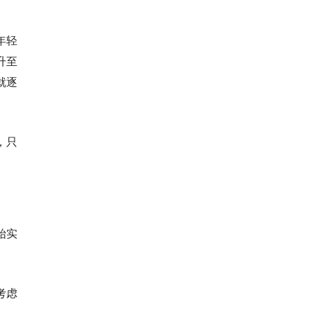
年轻
升至
就逐
，只
始实
考虑