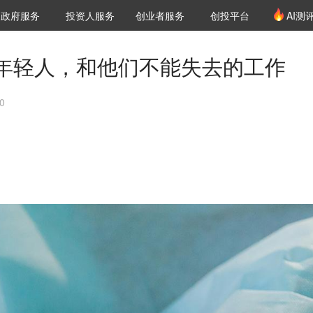
创投发布
项目推荐
核心服务
LP源计划
政府服务
投资人服务
创业者服务
创投平台
AI测
36氪Pro
VClub
VClub投资机构库
创投氪堂
城市之窗
投资机构职位推介
企业入驻
投资人认证
年轻人，和他们不能失去的工作
0