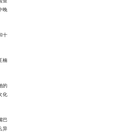
检查
中晚
和十
王楠
她的
次化
嘴巴
么异