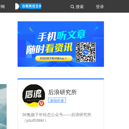
评网
搜索
登录
后浪研究所
新锐作者
36氪旗下年轻态公众号——后浪研究所
（youth36kr）