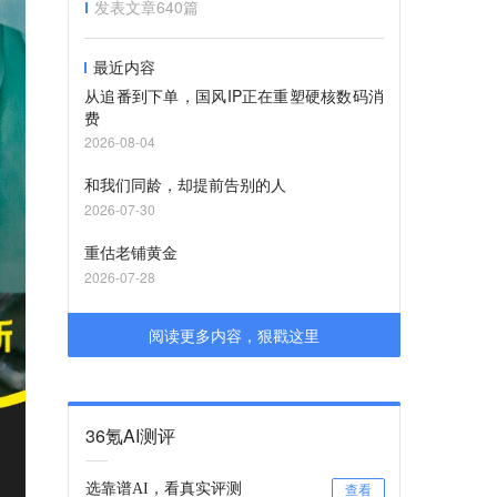
发表文章
640
篇
最近内容
从追番到下单，国风IP正在重塑硬核数码消
费
2026-08-04
和我们同龄，却提前告别的人
2026-07-30
重估老铺黄金
2026-07-28
阅读更多内容，狠戳这里
36氪AI测评
选靠谱AI，看真实评测
查看