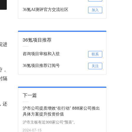
36氪AI测评官方交流社区
加入
36氪项目推荐
院进
咨询项目审核和入驻
联系
36氪项目推荐订阅号
关注
疗，
时隔
下一篇
，还
沪市公司提质增效“在行动” 888家公司推出
具体方案提升投资价值
沪市主板有近300家公司“预喜”。
2024-07-15