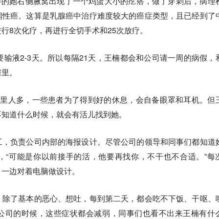
年半的她右侧腋窝出现了一个鸡蛋大小的疙瘩，做了穿刺后，病理
润性癌。这算是乳腺癌中治疗难度较大的癌症类型，且已经到了
行8次化疗，再进行全切手术和25次放疗。
要输液2-3天。所以每隔21天，王楠都会和公司请一周的病假，
房里。
房里人多，一些患者为了得到好的休息，会自备眼罩和耳机。
但
不知道什么时候，就会有活儿找到她。
工，负责公司内部的海报设计。尽管公司的领导和同事们都知道
，“可能是你以前接手的活，他要再找你，不干也不合适。”每
，一边对着电脑做设计。
。除了基本的恶心、想吐，每到第二天，都会吃不下饭、干呕、
公司的时候，这些症状都会减弱，同事们也看不出来王楠有什