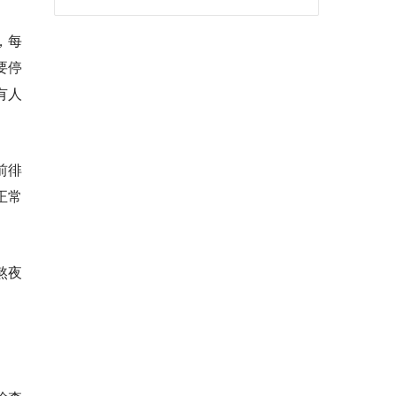
，每
要停
有人
前徘
正常
熬夜