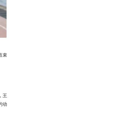
结束
，王
的动