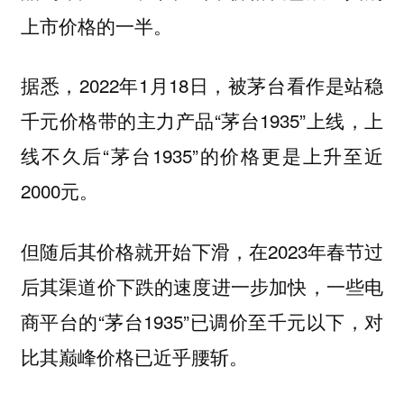
上市价格的一半。
据悉，2022年1月18日，被茅台看作是站稳
千元价格带的主力产品“茅台1935”上线，上
线不久后“茅台1935”的价格更是上升至近
2000元。
但随后其价格就开始下滑，在2023年春节过
后其渠道价下跌的速度进一步加快，一些电
商平台的“茅台1935”已调价至千元以下，对
比其巅峰价格已近乎腰斩。