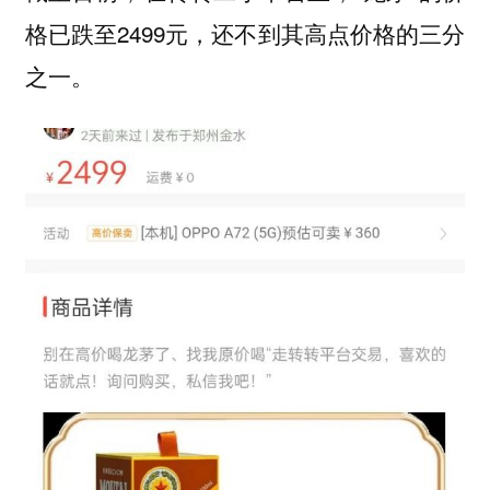
格已跌至2499元，还不到其高点价格的三分
之一。