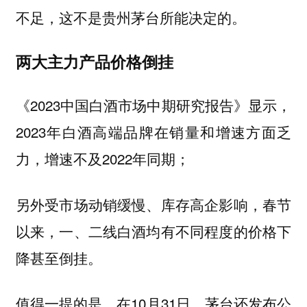
不足，这不是贵州茅台所能决定的。
两大主力产品价格倒挂
《2023中国白酒市场中期研究报告》显示，
2023年白酒高端品牌在销量和增速方面乏
力，增速不及2022年同期；
另外受市场动销缓慢、库存高企影响，春节
以来，一、二线白酒均有不同程度的价格下
降甚至倒挂。
值得一提的是，在10月31日，茅台还发布公