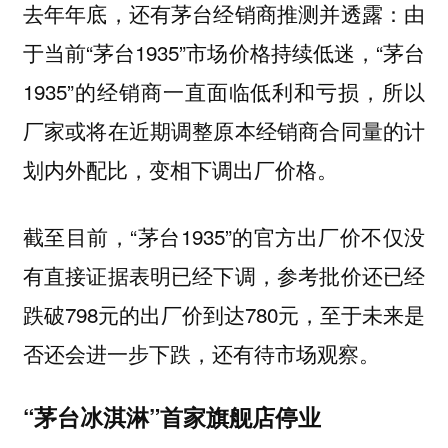
去年年底，还有茅台经销商推测并透露：由
于当前“茅台1935”市场价格持续低迷，“茅台
1935”的经销商一直面临低利和亏损，所以
厂家或将在近期调整原本经销商合同量的计
划内外配比，变相下调出厂价格。
截至目前，“茅台1935”的官方出厂价不仅没
有直接证据表明已经下调，参考批价还已经
跌破798元的出厂价到达780元，至于未来是
否还会进一步下跌，还有待市场观察。
“茅台冰淇淋”首家旗舰店停业