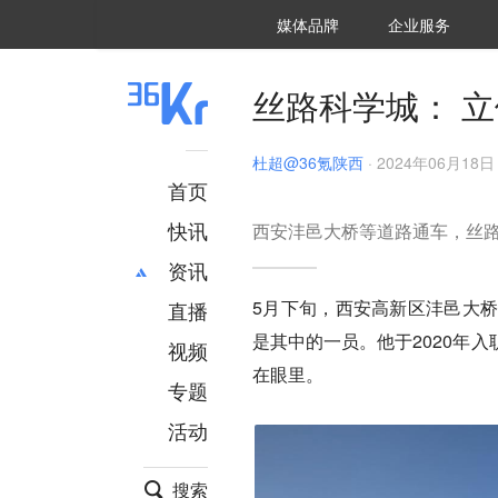
36氪Auto
数字时氪
企业号
未来消费
智能涌现
未来城市
启动Power on
媒体品牌
企业服务
企服点评
36氪出海
36氪研究院
潮生TIDE
36氪企服点评
36Kr研究院
36氪财经
职场bonus
36碳
后浪研究所
36Kr创新咨询
暗涌Waves
硬氪
氪睿研究院
丝路科学城： 立
杜超@36氪陕西
·
2024年06月18日 
首页
快讯
西安沣邑大桥等道路通车，丝
资讯
5月下旬，西安高新区沣邑大
直播
最新
推荐
是其中的一员。他于2020年
创投
财经
视频
汽车
AI
在眼里。
专题
科技
项目推荐
活动
专精特新
安徽
搜索