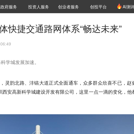
创投发布
项目推荐
核心服务
LP源计划
政府服务
投资人服务
创业者服务
创投平台
AI测
36氪Pro
VClub
VClub投资机构库
创投氪堂
城市之窗
投资机构职位推介
企业入驻
投资人认证
体快捷交通路网体系“畅达未来”
06:49
路科学城发展加速。
桥，灵韵北路、沣镐大道正式全面通车，众多群众欣喜不已，赵
入职西安高新科学城建设开发有限公司，这里一点一滴的变化，他