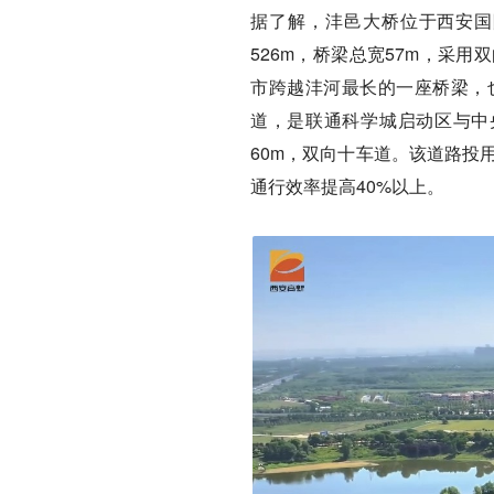
据了解，沣邑大桥位于西安国
526m，桥梁总宽57m，采
市跨越沣河最长的一座桥梁，
道，是联通科学城启动区与中央
60m，双向十车道。该道路投
通行效率提高40%以上。