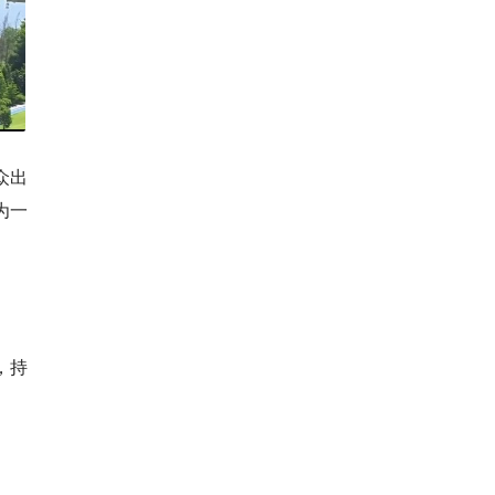
众出
为一
，持