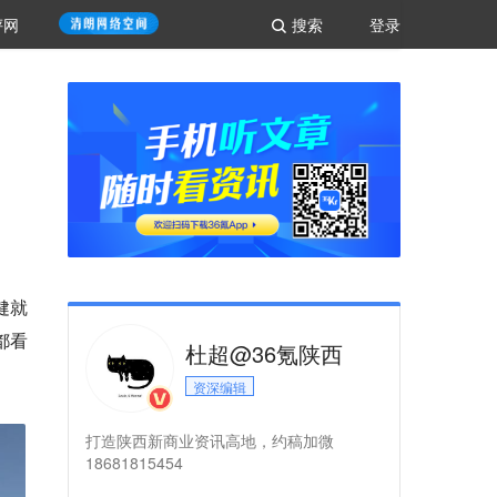
评网
搜索
登录
健就
都看
杜超@36氪陕西
资深编辑
打造陕西新商业资讯高地，约稿加微
18681815454