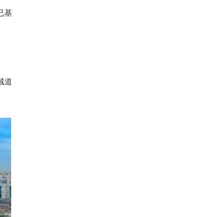
已基
域道