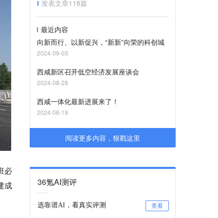
发表文章
118
篇
最近内容
向新而行、以新促兴，“新新”向荣的科创城
2024-09-03
西咸新区召开低空经济发展座谈会
2024-08-28
西咸一体化最新进展来了！
2024-08-19
阅读更多内容，狠戳这里
班必
36氪AI测评
建成
选靠谱AI，看真实评测
查看