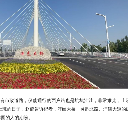
没有市政道路，仅能通行的西户路也是坑坑洼洼，非常难走，上
上班的日子，赵健告诉记者，沣邑大桥，灵韵北路、沣镐大道的
学园的人的期盼。