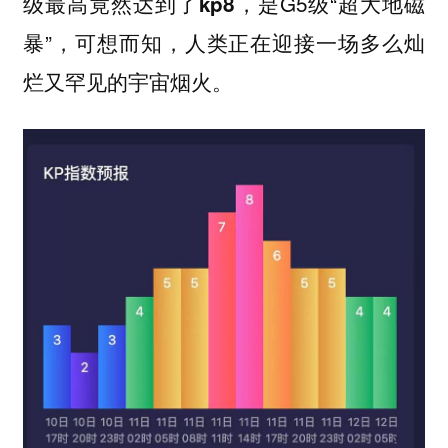
级最高竟然达到了
，是G5级“超大地磁
kp8
暴”，可想而知，人类正在迎接一场多么灿
烂又罕见的宇宙烟火。