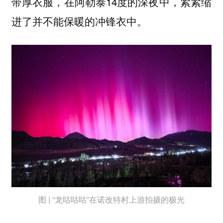
带厚衣服，在阿勒泰14度的深夜中，紧紧缩
进了并不能保暖的冲锋衣中。
图 | “龙咕咕咕”在诺改特村上游拍摄的极光