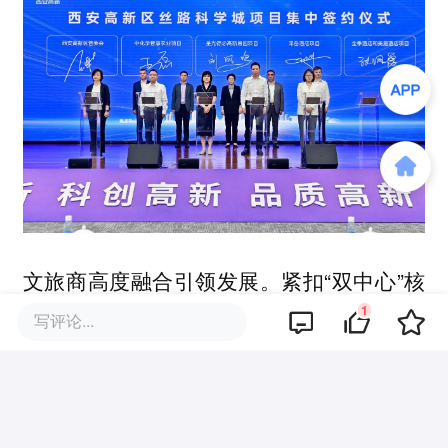
紧扣“双中心”核
文旅商高度融合引领发展。
1
心承载区发展主题，文旅商业态在丝路科学
写评论...
城也充分寻求与科创要素的融合。中化学智
慧农业项目、中央创新区洲际酒店综合体等
项目正式签约，将大力促进文旅、科技、农