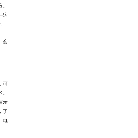
号。
—这
业。
）会
，可
的。
演示
，了
、电