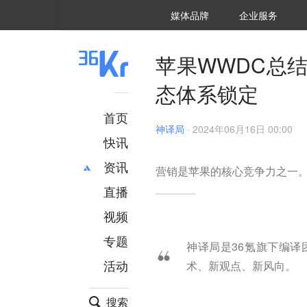
36氪Auto
数字时氪
企业号
未来消费
智能涌现
未来城市
启动Power on
媒体品牌
企业服务
企服点评
36氪出海
36氪研究院
潮生TIDE
36氪企服点评
36Kr研究院
36氪财经
职场bonus
36碳
后浪研究所
36Kr创新咨询
暗涌Waves
硬氪
氪睿研究院
苹果WWDC总结
态体系锁定
首页
神译局
·
2024年06月16日 00:00
快讯
资讯
营销是苹果的核心竞争力之一
直播
最新
推荐
创投
财经
视频
汽车
AI
专题
神译局是36氪旗下编
科技
项目推荐
活动
术、新观点、新风向。
专精特新
安徽
搜索