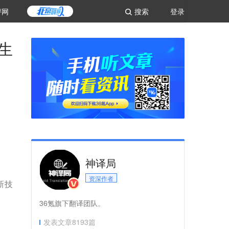
评网
搜索
登录
生
神译局
资深作者
新技
36氪旗下翻译团队。
发表文章
8193
篇