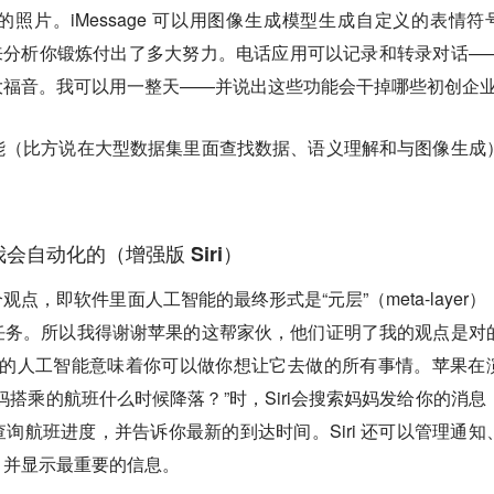
照片。iMessage 可以用图像生成模型生成自定义的表情符
机器学习来分析你锻炼付出了多大努力。电话应用可以记录和转录对话—
大福音。我可以用一整天——并说出这些功能会干掉哪些初创企
能（比方说在大型数据集里面查找数据、语义理解和与图像生成
。
会自动化的（增强版 Siri）
点，即软件里面人工智能的最终形式是“元层”（meta-layer）
任务。所以我得谢谢苹果的这帮家伙，他们证明了我的观点是对
ri 升级的人工智能意味着你可以做你想让它去做的所有事情。苹果在
妈搭乘的航班什么时候降落？”时，Siri会搜索妈妈发给你的消息
询航班进度，并告诉你最新的到达时间。Siri 还可以管理通知
，并显示最重要的信息。