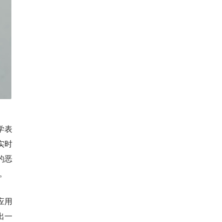
学表
实时
的恶
。
应用
出一