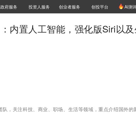
创投发布
项目推荐
核心服务
LP源计划
政府服务
投资人服务
创业者服务
创投平台
AI测
36氪Pro
VClub
VClub投资机构库
创投氪堂
城市之窗
投资机构职位推介
企业入驻
投资人认证
：内置人工智能，强化版Siri以及
。
译团队，关注科技、商业、职场、生活等领域，重点介绍国外的