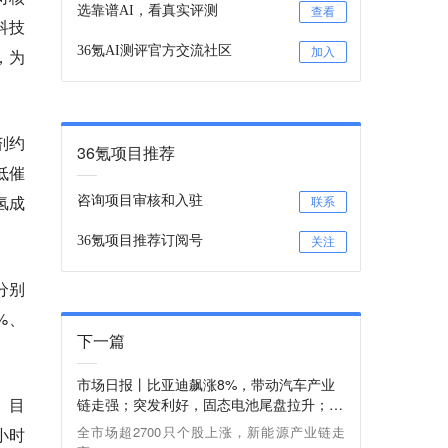
选靠谱AI，看真实评测
查看
科技
36氪AI测评官方交流社区
，为
加入
剂约
36氪项目推荐
低催
氢成
咨询项目审核和入驻
联系
36氪项目推荐订阅号
关注
分别
%、
下一篇
市场日报丨比亚迪飙涨8%，带动汽车产业
。目
链走强；突发利好，固态电池尾盘拉升；有
色金属行情火热；光伏板块再度走强
全市场超2700只个股上涨，新能源产业链走
小时