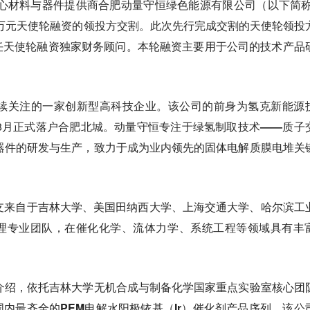
核心材料与器件提供商合肥动量守恒绿色能源有限公司（以下简称
万元天使轮融资的领投方交割。此次先行完成交割的天使轮领投
任天使轮融资独家财务顾问。本轮融资主要用于公司的技术产品
持续关注的一家创新型高科技企业。该公司的前身为氢克新能源
年8月正式落户合肥北城。
动量守恒专注于绿氢制取技术——质子
器件的研发与生产，
致力于成为业内领先的固体电解质膜电堆关
支来自于吉林大学、美国田纳西大学、上海交通大学、哈尔滨工
理专业团队，在催化化学、流体力学、系统工程等领域具有丰
介绍，依托吉林大学无机合成与制备化学国家重点实验室核心团
内最齐全的PEM电解水阳极铱基（Ir）催化剂产品序列。
该公