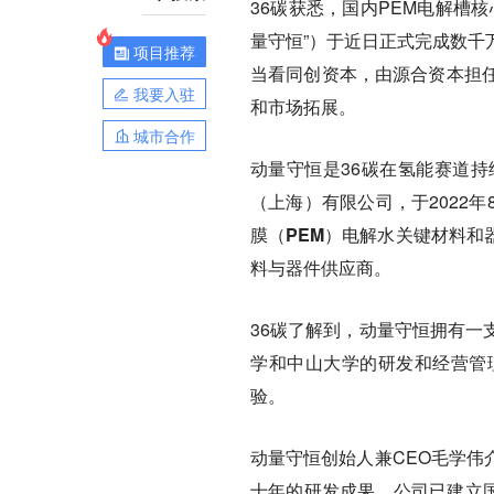
36碳获悉，国内PEM电解槽
量守恒”）于近日正式完成数千
项目推荐
当看同创资本，由源合资本担
我要入驻
和市场拓展。
城市合作
动量守恒是36碳在氢能赛道
（上海）有限公司，于2022
膜（PEM）电解水关键材料和
料与器件供应商。
36碳了解到，动量守恒拥有一
学和中山大学的研发和经营管
验。
动量守恒创始人兼CEO毛学伟
十年的研发成果，
公司已建立国