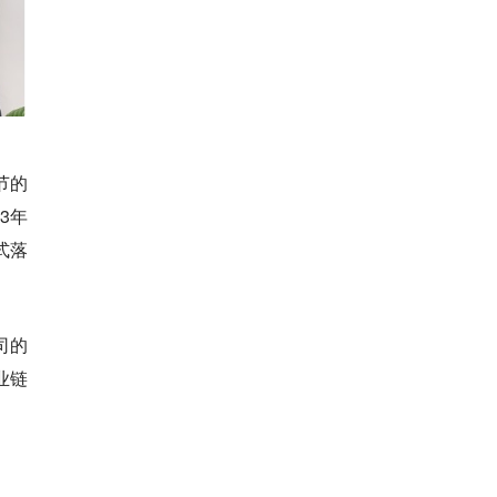
节的
3年
式落
司的
业链