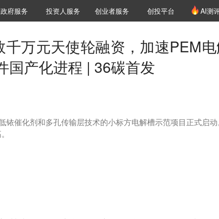
创投发布
项目推荐
核心服务
LP源计划
政府服务
投资人服务
创业者服务
创投平台
AI测
36氪Pro
VClub
VClub投资机构库
创投氪堂
城市之窗
投资机构职位推介
企业入驻
投资人认证
成数千万元天使轮融资，加速PEM电
国产化进程 | 36碳首发
”低铱催化剂和多孔传输层技术的小标方电解槽示范项目正式启动
高。