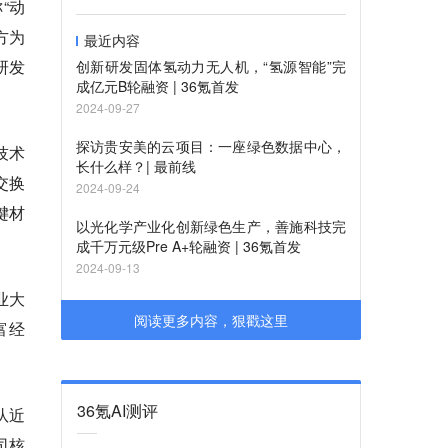
“动
方为
最近内容
研发
创新研发固体氢动力无人机，“氢源智能”完
成亿元B轮融资 | 36氪首发
2024-09-27
探访贵安美的云项目：一座绿色数据中心，
技术
长什么样？| 最前线
交换
2024-09-24
键材
以光化学产业化创新绿色生产，善施科技完
成千万元级Pre A+轮融资 | 36氪首发
2024-09-13
业大
阅读更多内容，狠戳这里
富经
36氪AI测评
队近
司核