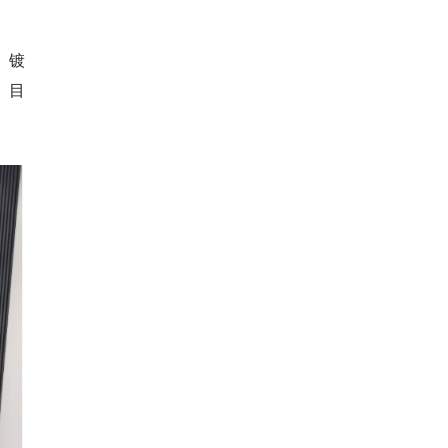
、镀
。目