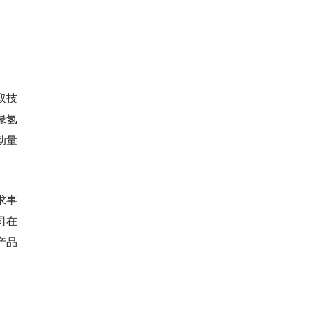
取技
绿氢
动量
求事
司在
产品