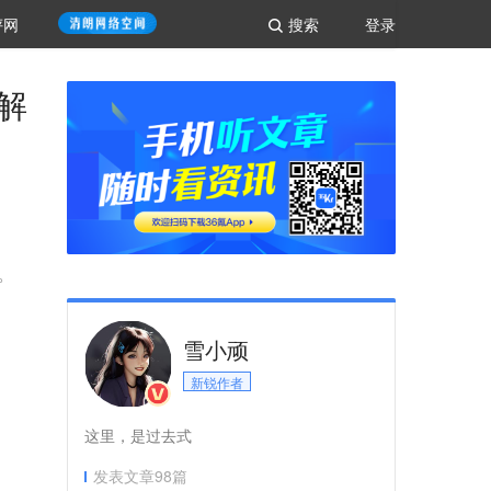
评网
搜索
登录
解
。
雪小顽
新锐作者
这里，是过去式
发表文章
98
篇