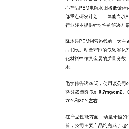
心产品PEM电解水阳极低铱催
部重点研发计划——氢能专项相
行业降本提供针对性的解决方
降本是PEM制氢路线的一大主
占10%。动量守恒的低铱催化
化材料中铱贵金属的质量分数
本。
毛学伟告诉36碳，使用该公司eHy-
将铱载量降低到0.7mg/cm2、0.
70%和80%左右。
在产品性能方面，动量守恒的
前，公司主要产品均完成了超40