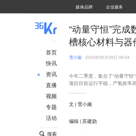
36氪Auto
数字时氪
企业号
未来消费
智能涌现
未来城市
启动Power on
媒体品牌
企业服务
企服点评
36氪出海
36氪研究院
潮生TIDE
36氪企服点评
36Kr研究院
36氪财经
职场bonus
36碳
后浪研究所
36Kr创新咨询
暗涌Waves
硬氪
氪睿研究院
“动量守恒”完
槽核心材料与器件
首页
雪小顽
·
2024年05月29日 09:04
快讯
资讯
今年二季度，集合了“动量守恒
项目目前运行平稳，产氢效率
直播
最新
推荐
创投
财经
视频
汽车
AI
文 | 雪小顽
专题
科技
项目推荐
活动
专精特新
安徽
编辑 | 苏建勋
搜索