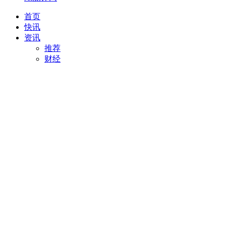
首页
快讯
资讯
推荐
财经
AI
项目推荐
安徽
最新
创投
汽车
科技
专精特新
直播
视频
专题
活动
搜索
项目推荐
我要入驻