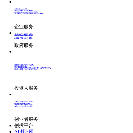
企业号
企服点评
36Kr研究院
36Kr创新咨询
企业服务
核心服务
城市之窗
政府服务
创投发布
LP源计划
VClub
VClub投资机构库
投资机构职位推介
投资人认证
投资人服务
项目推荐
36氪Pro
创投氪堂
企业入驻
创业者服务
创投平台
AI测评网