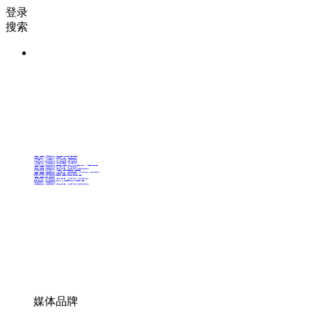
登录
搜索
36氪Auto
数字时氪
未来消费
智能涌现
未来城市
启动Power on
36氪出海
36氪研究院
潮生TIDE
36氪企服点评
36氪财经
职场bonus
36碳
后浪研究所
暗涌Waves
硬氪
氪睿研究院
媒体品牌