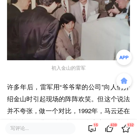
初入金山的雷军
许多年后，雷军用“爷爷辈的公司”向人们介
绍金山时引起现场的阵阵欢笑。但这个说法
并不夸张，做一个对比，1992年，马云还在
杭州电子工业学院当老师；李彦宏还是美国
15
439
132
写评论...
布法罗纽约州立大学的一名硕士生；马化腾