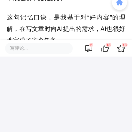
这句记忆口诀，是我基于对“好内容”的理
解，在写文章时向AI提出的需求，AI也很好
地完成了这个任务。
2
13
13
写评论...
但有没有一款大模型，能直接把这个创作场
景融入写作流程，我第一个申请试用和推
广！
互动一下
你用过的大模型产品，有没有符合“
先工
具，再AI；先入场，再推广；先单点，再泛