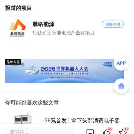
报道的项目
脉络能源
我要联络
钙钛矿太阳能电池产业化项目
品牌专题
你可能也喜欢这些文章
36氪首发 | 拿下头部消费电子客
户订单，这家超高精度金属3D打
45
12
写评论...