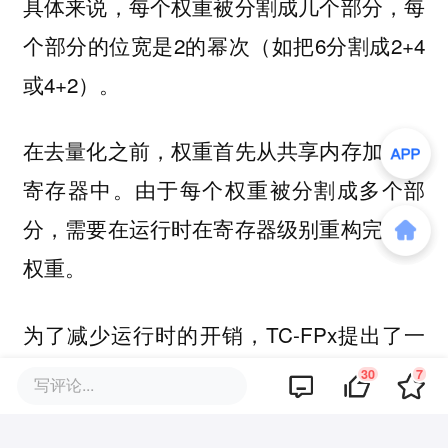
具体来说，每个权重被分割成几个部分，每
个部分的位宽是2的幂次（如把6分割成2+4
或4+2）。
在去量化之前，权重首先从共享内存加载到
寄存器中。由于每个权重被分割成多个部
分，需要在运行时在寄存器级别重构完整的
权重。
为了减少运行时的开销，TC-FPx提出了一
种并行提取和拼接权重的方法。这种方法使
30
7
写评论...
用两组寄存器来存储32个FP6权重的片段，