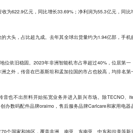
为622.9亿元，同比增长33.69%；净利润为55.3亿元，同比
的大头，占比超九成。去年其全球出货量约为1.94亿部，手机
的地位依旧稳固。2023年非洲智能机市占率超过40%，位居第一
非洲之外，传音在巴基斯坦和孟加拉国的市占也较高，均排名第
音也不出所料开始拓宽业务并进入新兴市场。除TECNO、ite
还创办数码配件品牌oraimo，售后服务品牌Carlcare和家用电器
70个国家和地区，覆盖非洲、南亚、东南亚、中东和拉美等新