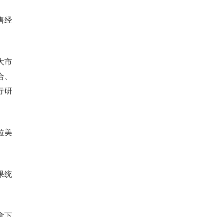
售经
大市
合、
行研
拉美
果统
拿下