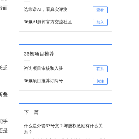
音而
选靠谱AI，看真实评测
查看
36氪AI测评官方交流社区
加入
36氪项目推荐
长乏
咨询项目审核和入驻
联系
36氪项目推荐订阅号
关注
折叠
下一篇
能手
什么是外管37号文？与股权激励有什么关
还是
系？