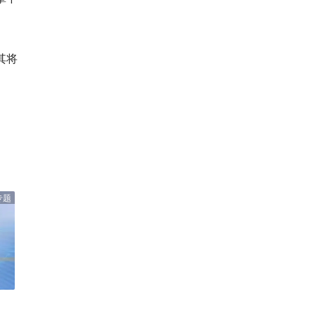
其将
专题