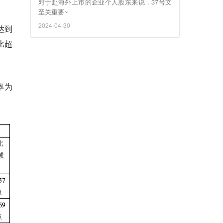
对于赴海外上市的企业个人股东来说，37号文
至关重要~
2024-04-30
达到
比超
率为