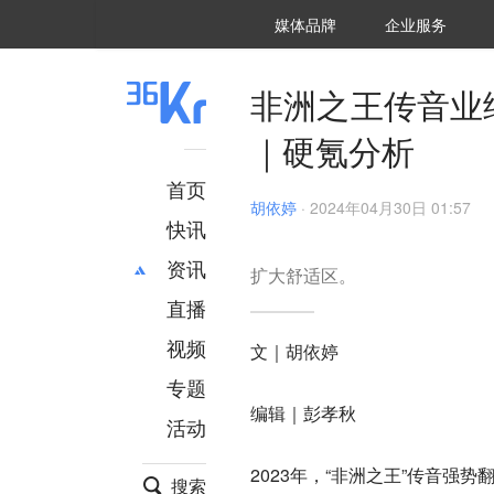
36氪Auto
数字时氪
企业号
未来消费
智能涌现
未来城市
启动Power on
媒体品牌
企业服务
企服点评
36氪出海
36氪研究院
潮生TIDE
36氪企服点评
36Kr研究院
36氪财经
职场bonus
36碳
后浪研究所
36Kr创新咨询
暗涌Waves
硬氪
氪睿研究院
非洲之王传音业
｜硬氪分析
首页
胡依婷
·
2024年04月30日 01:57
快讯
资讯
扩大舒适区。
直播
最新
推荐
创投
财经
视频
文｜胡依婷
汽车
AI
专题
科技
项目推荐
编辑｜彭孝秋
活动
专精特新
安徽
2023年，“非洲之王”传音强势
搜索