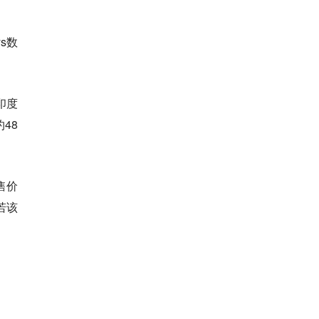
s数
印度
48
售价
若该