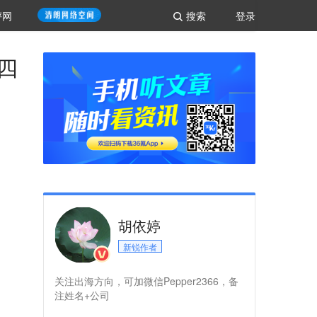
评网
搜索
登录
四
胡依婷
新锐作者
关注出海方向，可加微信Pepper2366，备
注姓名+公司