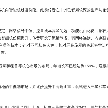
能机向智能机过渡阶段。此前传音在非洲已积累较深的生产与销
稳定、网络信号不佳、流量成本高等问题，功能机由此仍占据较
动智能机份额提升，传音研发了流量节省、弱网络连接、内存融
降噪等技术；针对不同肤色人种，其对屏幕显示的色彩科学进
习惯。
墨西哥和秘鲁等核心市场的布局，年增长率已经达到159%，紧跟
当地的中低端市场，并逐步提升中高端比重，尝试进入三星和苹
中东手机总出货量也同比上涨，其中三星的市占高达34%，并与苹果