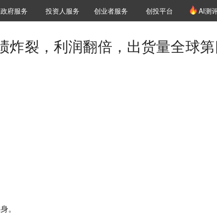
创投发布
项目推荐
核心服务
LP源计划
政府服务
投资人服务
创业者服务
创投平台
AI测
36氪Pro
VClub
VClub投资机构库
创投氪堂
城市之窗
投资机构职位推介
企业入驻
投资人认证
绩炸裂，利润翻倍，出货量全球第
翻身。