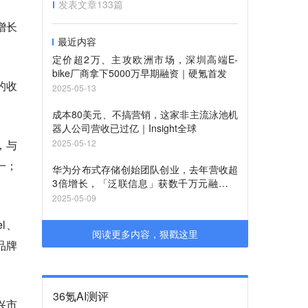
发表文章
133
篇
增长
最近内容
定价超2万、主攻欧洲市场，深圳高端E-
bike厂商拿下5000万早期融资｜硬氪首发
的收
2025-05-13
成本80美元、不搞营销，这家非主流泳池机
器人公司营收已过亿｜Insight全球
，与
2025-05-12
一；
华为分布式存储创始团队创业，去年营收超
3倍增长，「泛联信息」获数千万元融资｜
硬氪首发
2025-05-09
l、
阅读更多内容，狠戳这里
品牌
36氪AI测评
兴市