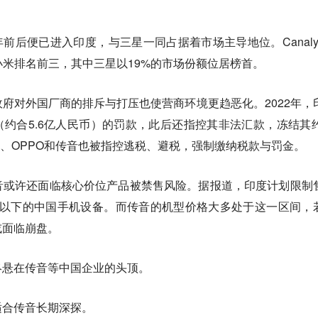
14年前后便已进入印度，与三星一同占据着市场主导地位。Canaly
o和小米排名前三，其中三星以19%的市场份额位居榜首。
府对外国厂商的排斥与打压也使营商环境更趋恶化。2022年，
比（约合5.6亿人民币）的罚款，此后还指控其非法汇款，冻结其约
vo、OPPO和传音也被指控逃税、避税，强制缴纳税款与罚金。
音或许还面临核心价位产品被禁售风险。据报道，印度计划限制
美元）以下的中国手机设备。而传音的机型价格大多处于这一区间，
或面临崩盘。
终悬在传音等中国企业的头顶。
适合传音长期深探。