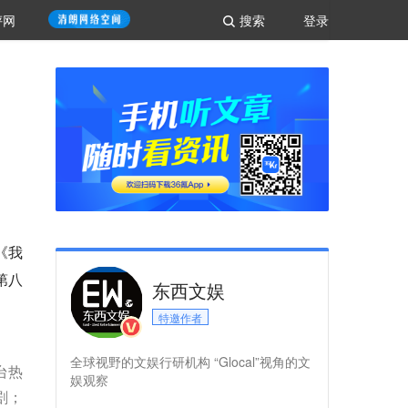
评网
搜索
登录
《我
第八
东西文娱
特邀作者
全球视野的文娱行研机构 “Glocal”视角的文
台热
娱观察
剧；