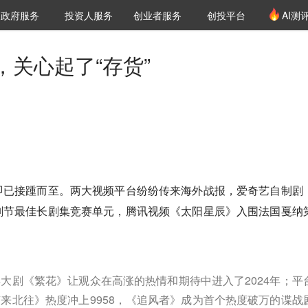
创投发布
项目推荐
核心服务
LP源计划
政府服务
投资人服务
创业者服务
创投平台
AI测
36氪Pro
VClub
VClub投资机构库
创投氪堂
城市之窗
投资机构职位推介
企业入驻
投资人认证
关心起了“存货”
即已接踵而至。两大视频平台纷纷传来海外战报，爱奇艺自制剧
剧节最佳长剧集竞赛单元，腾讯视频《太阳星辰》入围法国戛纳
大剧《繁花》让观众在高涨的热情和期待中进入了2024年；平
来北往》热度冲上9958，《追风者》成为首个热度破万的谍战