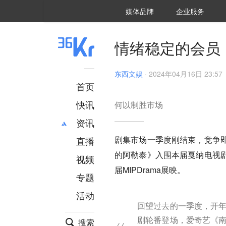
36氪Auto
数字时氪
企业号
未来消费
智能涌现
未来城市
启动Power on
媒体品牌
企业服务
企服点评
36氪出海
36氪研究院
潮生TIDE
36氪企服点评
36Kr研究院
36氪财经
职场bonus
36碳
后浪研究所
36Kr创新咨询
暗涌Waves
硬氪
氪睿研究院
情绪稳定的会员，
东西文娱
·
2024年04月16日 23:57
首页
快讯
何以制胜市场
资讯
剧集
市场一季度刚结束，竞争
直播
最新
推荐
的阿勒泰》入围本届戛纳电视
创投
财经
视频
汽车
AI
届MIPDrama展映。
专题
科技
项目推荐
活动
专精特新
安徽
回望过去的一季度，开年
剧轮番登场，爱奇艺《南
搜索