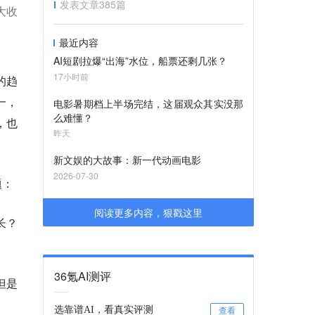
发表文章
385
篇
大收
最近内容
AI短剧拉爆“出海”水位，船票还剩几张？
17小时前
的趋
一，
电影暑期档上半场完结，这届观众其实没那
么难懂？
，也
昨天
新文娱的大故事：新一代动画电影
2026-07-30
题：
阅读更多内容，狠戳这里
长？
36氪AI测评
但是
选靠谱AI，看真实评测
查看