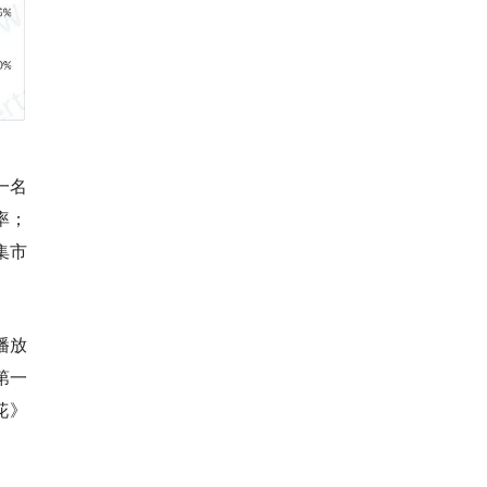
一名
率；
集市
播放
第一
花》