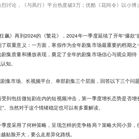
激烈讨论，《与凤行》平台热度破3万；优酷《花间令》以小博
《狂飙》再到2024的《繁花》，2024年一季度延续了开年“爆款”
到了双重意义：一方面，寒假作为全年剧集市场最重要的档期之
的剧集质量和播放表现，奠定了全年的剧集市场信心与观众期待
化认知。
端剧集市场、长视频平台、单部剧集三个层面，回答以下三个问
否受到包括微短剧在内的短视频冲击，第一季度增长态势是否增
定”。当然对于这个情绪稳定也可以有多重解读。
一季度采用了何种策略，呈现怎样的竞争格局？策略大同小异，
来越贴脸开大，要么走差异化路线。