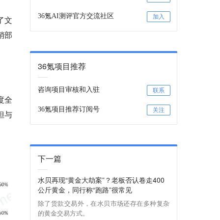
36氪AI测评官方交流社区
加入
了文
销部
36氪项目推荐
咨询项目审核和入驻
联系
度全
36氪项目推荐订阅号
关注
但与
下一篇
水贝再现“黄金大劫案”？老板否认卷走400
公斤黄金，同行称“跑路”很常见
除了货款交易外，在水贝市场还存在多种复杂
的黄金交易方式。