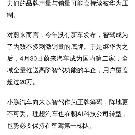
力们的品牌声量与销量可能会持续被华为压
制。
对蔚来而言，今年没有新车发布，智驾成为
了为数不多刺激销量的底牌。于是继华为之
后，4月30日蔚来汽车成为国内第二家，全
域全量推送高阶智驾功能的车企，用户覆盖
超过20万。
小鹏汽车向来以智驾作为王牌筹码，阵地更
不可丢。理想汽车也在朝AI科技公司转型，
也势必要保持在智驾第一梯队。