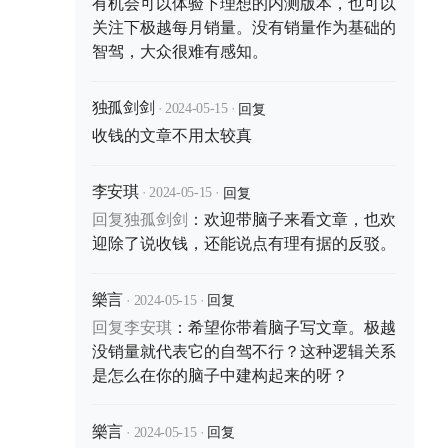
有机会可以体验下理想的内测版本，也可以
关注下极越每月销量。没有销量作为基础的
智驾，大众很难有感知。
·
·
回复
独孤剑剑
2024-05-15
收钱的文章不用太较真
·
·
回复
李安琪
2024-05-15
回复
独孤剑剑
：
欢迎带脑子来看文章，也欢
迎除了说收钱，还能说点有理有据的反驳。
·
·
回复
樂言
2024-05-15
回复
李安琪
：
希望你带着脑子写文章。极越
没销量就代表它的自驾不行？这种逻辑关系
是怎么在你的脑子中建构起来的呀？
·
·
回复
樂言
2024-05-15