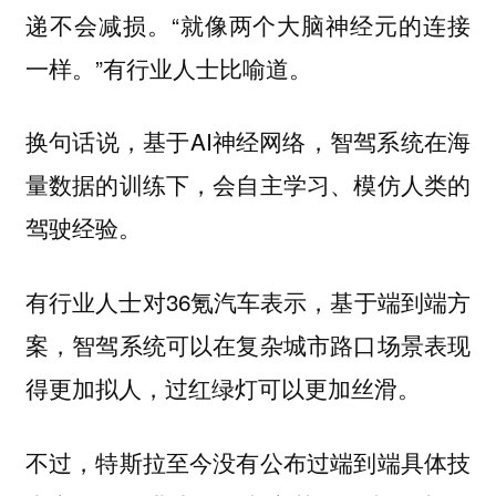
递不会减损。“就像两个大脑神经元的连接
一样。”有行业人士比喻道。
换句话说，基于AI神经网络，智驾系统在海
量数据的训练下，会自主学习、模仿人类的
驾驶经验。
有行业人士对36氪汽车表示，基于端到端方
案，智驾系统可以在复杂城市路口场景表现
得更加拟人，过红绿灯可以更加丝滑。
不过，特斯拉至今没有公布过端到端具体技