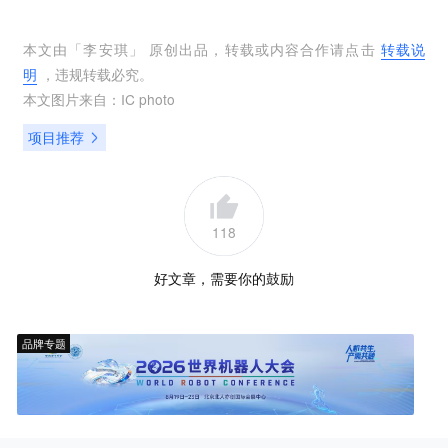
本文由「
李安琪
」 原创出品，转载或内容合作请点击
转载说
明
，违规转载必究。
本文图片来自：
IC photo
项目推荐
118
好文章，需要你的鼓励
品牌专题