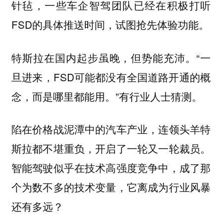
针毡，一些车企智驾团队已经在积极打听
FSD的具体推送时间，试图抢先体验功能。
特斯拉在国内起步虽晚，但势能充沛。“一
旦进来，FSD可能都没有全国道路开通的概
念，而是哪里都能用。”有行业人士猜测。
陷在价格战泥潭中的汽车产业，连领头羊特
斯拉都不堪重负，开启了一轮又一轮裁员。
智能驾驶似乎在技术高强度竞争中，成了那
个为数不多的技术变量，它离成为行业风暴
还有多远？