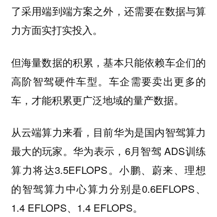
了采用端到端方案之外，还需要在数据与算
力方面实打实投入。
但海量数据的积累，基本只能依赖车企们的
高阶智驾硬件车型。车企需要卖出更多的
车，才能积累更广泛地域的量产数据。
从云端算力来看，目前华为是国内智驾算力
最大的玩家。华为表示，6月智驾 ADS训练
算力将达3.5EFLOPS。小鹏、蔚来、理想
的智驾算力中心算力分别是0.6EFLOPS、
1.4 EFLOPS、1.4 EFLOPS。