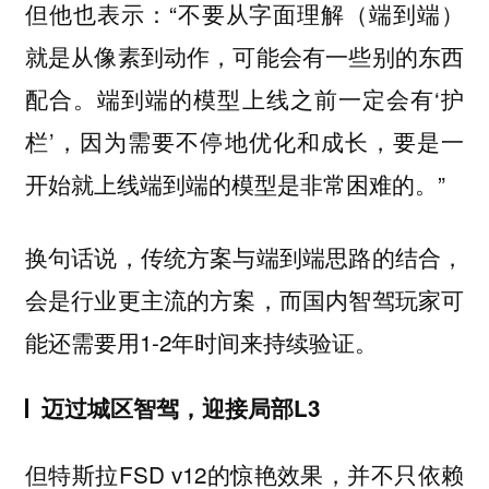
但他也表示：“不要从字面理解（端到端）
就是从像素到动作，可能会有一些别的东西
配合。端到端的模型上线之前一定会有‘护
栏’，因为需要不停地优化和成长，要是一
开始就上线端到端的模型是非常困难的。”
换句话说，传统方案与端到端思路的结合，
会是行业更主流的方案，而国内智驾玩家可
能还需要用1-2年时间来持续验证。
迈过城区智驾，迎接局部L3
但特斯拉FSD v12的惊艳效果，并不只依赖