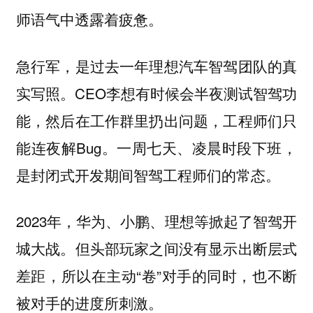
师语气中透露着疲惫。
急行军，是过去一年理想汽车智驾团队的真
实写照。CEO李想有时候会半夜测试智驾功
能，然后在工作群里扔出问题，工程师们只
能连夜解Bug。一周七天、凌晨时段下班，
是封闭式开发期间智驾工程师们的常态。
2023年，华为、小鹏、理想等掀起了智驾开
城大战。但头部玩家之间没有显示出断层式
差距，所以在主动“卷”对手的同时，也不断
被对手的进度所刺激。