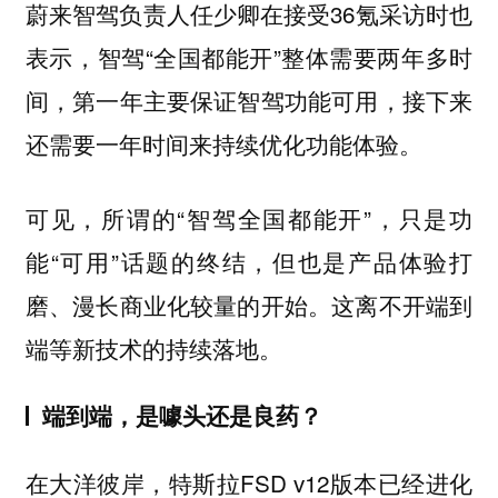
蔚来智驾负责人任少卿在接受36氪采访时也
表示，智驾“全国都能开”整体需要两年多时
间，第一年主要保证智驾功能可用，接下来
还需要一年时间来持续优化功能体验。
可见，所谓的“智驾全国都能开”，只是功
能“可用”话题的终结，但也是产品体验打
磨、漫长商业化较量的开始。这离不开端到
端等新技术的持续落地。
端到端，是噱头还是良药？
在大洋彼岸，特斯拉FSD v12版本已经进化