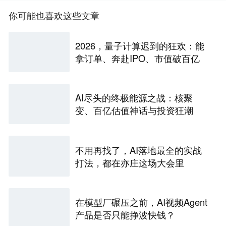
你可能也喜欢这些文章
2026，量子计算迟到的狂欢：能
拿订单、奔赴IPO、市值破百亿
AI尽头的终极能源之战：核聚
变、百亿估值神话与投资狂潮
不用再找了，AI落地最全的实战
打法，都在亦庄这场大会里
在模型厂碾压之前，AI视频Agent
产品是否只能挣波快钱？