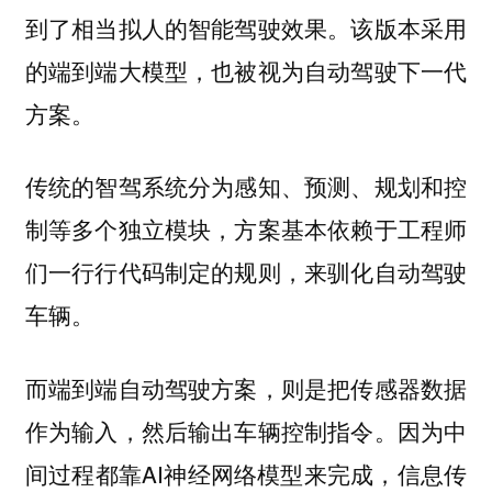
到了相当拟人的智能驾驶效果。该版本采用
的端到端大模型，也被视为自动驾驶下一代
方案。
传统的智驾系统分为感知、预测、规划和控
制等多个独立模块，方案基本依赖于工程师
们一行行代码制定的规则，来驯化自动驾驶
车辆。
而端到端自动驾驶方案，则是把传感器数据
作为输入，然后输出车辆控制指令。因为中
间过程都靠AI神经网络模型来完成，信息传