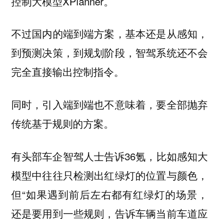
控制大模型XPlanner。
不过国内的端到端方案，基本还是从感知，
到预测决策，到规划阶段，智驾系统还不会
完全直接输出控制指令。
同时，引入端到端也不意味着，要全部抛弃
传统基于规则的方案。
有头部车企智驾人士告诉36氪，比如感知大
模型中往往只检测出红绿灯的位置与颜色，
但“如果遇到前后左右都有红绿灯的场景，
还是要用到一些规则，告诉车辆当前车道应