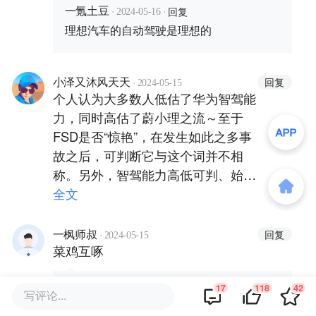
·
·
回复
一氪土豆
2024-05-16
理想汽车的自动驾驶是理想的
·
回复
小泽又沐风天天
2024-05-15
个人认为大多数人低估了华为智驾能
力，同时高估了蔚小理之流～至于
FSD是否“惊艳”，在发生如此之多事
故之后，可判断它与这个词并不相
称。另外，智驾能力高低可判、始终
可测！！骡子或马，遛一遛便可分
全文
明。
·
回复
一枫师叔
2024-05-15
菜鸡互啄
·
·
17
118
42
回复
整两口吗猴蜜
2024-05-16
写评论...
唉只能说发展有个过程吧