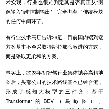
术实现，行业也很难判定其是否真正从“图
像输入”到“控制输出”、完全抛弃了传统模块
的任何中间环节。
有行业技术高层告诉36氪，目前国内端到端
方案基本不会采取特斯拉那么激进的方式，
而是采取更柔和的方案。
事实上，2023年初智驾行业集体抛弃高精地
图后，头部公司的技术路线基本已经合流，
形成了感知大模型的三件套：基于
Transformer的BEV（鸟瞰图）、