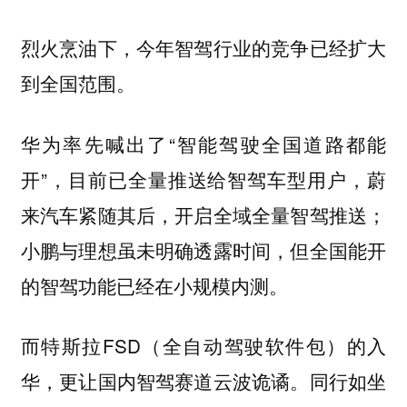
烈火烹油下，今年智驾行业的竞争已经扩大
到全国范围。
华为率先喊出了“智能驾驶全国道路都能
开”，目前已全量推送给智驾车型用户，蔚
来汽车紧随其后，开启全域全量智驾推送；
小鹏与理想虽未明确透露时间，但全国能开
的智驾功能已经在小规模内测。
而特斯拉FSD（全自动驾驶软件包）的入
华，更让国内智驾赛道云波诡谲。同行如坐