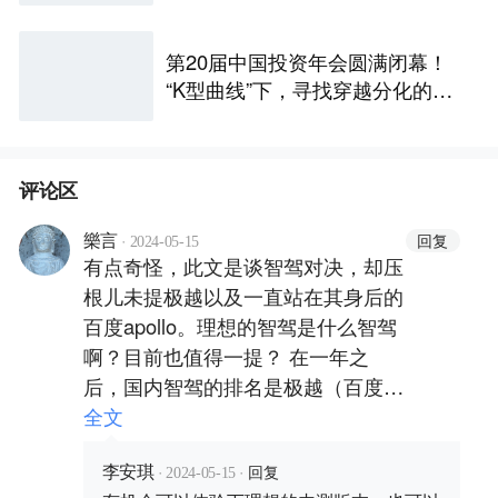
第20届中国投资年会圆满闭幕！
“K型曲线”下，寻找穿越分化的确
定性
评论区
·
回复
樂言
2024-05-15
有点奇怪，此文是谈智驾对决，却压
根儿未提极越以及一直站在其身后的
百度apollo。理想的智驾是什么智驾
啊？目前也值得一提？ 在一年之
后，国内智驾的排名是极越（百度
apollo）、华为乾崑ADS 3.0、小
全文
鹏、蔚来，其余品牌暂时可能也永远
·
·
回复
挤不进牌桌了！
李安琪
2024-05-15