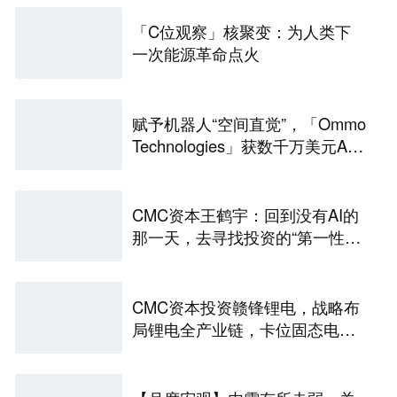
「C位观察」核聚变：为人类下
一次能源革命点火
赋予机器人“空间直觉”，「Ommo
Technologies」获数千万美元A轮
融资｜36氪首发
CMC资本王鹤宇：回到没有AI的
那一天，去寻找投资的“第一性原
理” | CMC Insights
CMC资本投资赣锋锂电，战略布
局锂电全产业链，卡位固态电池
技术前沿 | CMC Portfolios