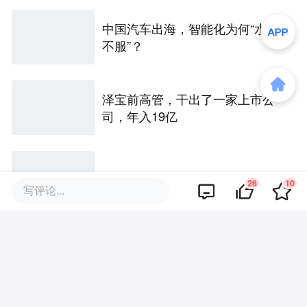
中国汽车出海，智能化为何“水土
不服”？
泽宝前高管，干出了一家上市公
司，年入19亿
AI应用出海，下半场拼什么？
26
10
写评论...
出海欧洲③：匈牙利给中国企业
设了个“杀猪盘”？