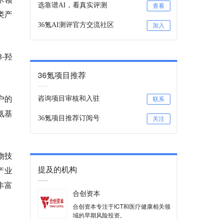
选靠谱AI，看真实评测
查看
类产
36氪AI测评官方交流社区
加入
-羟
36氪项目推荐
户的
咨询项目审核和入驻
联系
氨基
36氪项目推荐订阅号
关注
物技
提及的机构
产业
丰富
合创资本
合创资本专注于ICT和医疗健康相关领
域的早期风险投资。