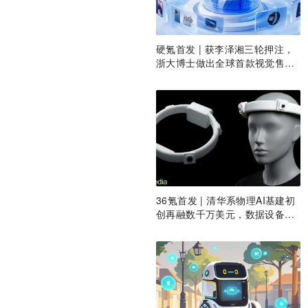
硬氪首发 | 获李泽湘三轮押注，
浙大博士做出全球首款视觉售后
技术客服机器人
36氪首发 | 清华系物理AI基建初
创再融数千万美元，数据设备进
入全球化规模交付