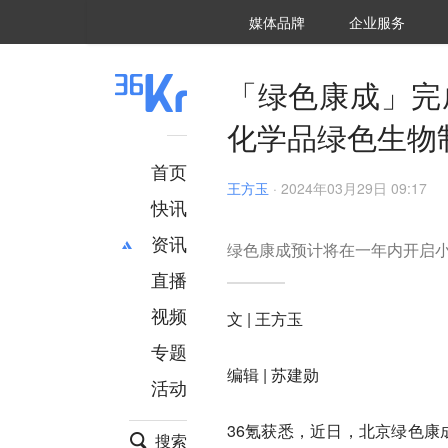
36氪Auto
数字时氪
企业号
未来消费
智能涌现
未来城市
启动Power on
媒体品牌
企业服务
企服点评
36氪出海
36氪研究院
潮生TIDE
36氪企服点评
36Kr研究院
36氪财经
职场bonus
36碳
后浪研究所
36Kr创新咨询
暗涌Waves
硬氪
氪睿研究院
「绿色康成」完
化学品绿色生物制
首页
王方玉
·
2024年03月29日 09:17
快讯
资讯
绿色康成预计将在一年内开启
直播
最新
推荐
创投
财经
视频
文 | 王方玉
汽车
AI
专题
科技
项目推荐
编辑 | 苏建勋
活动
专精特新
安徽
36氪获悉，近日，北京绿色康
搜索