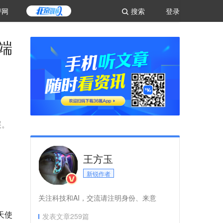
评网
搜索
登录
端
展。
王方玉
新锐作者
关注科技和AI，交流请注明身份、来意
天使
发表文章
259
篇