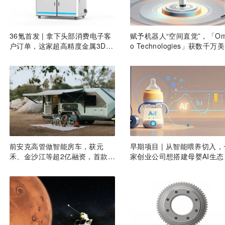
36氪首发 | 拿下头部消费电子客
赋予机器人“空间直觉”，「O
户订单，这家超高精度金属3D打
o Technologies」获数千万
印公司完成Pre-A轮融资
A轮融资｜36氪首发
前安克高管做智能房车，获元
早期项目 | 从智能喂养切入，
禾、金沙江等超2亿融资，首款产
家创业公司想搭建母婴AI生态
品2027年初量产｜硬氪首发