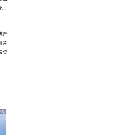
化，
。
进产
推常
投资
专题