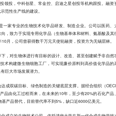
创投领投，中科创星、常金控、启迪之星创投等机构跟投。融资
化示范性生产线的建设。
，是一家专业的生物技术化学品研发、制造企业。公司以医药、
方向，致力于实现专用化学品（生物基单体和材料、氨基酸及其
2年10月，公司曾获得数千万元天使轮融资，投资方为无锡层林。
导下，对生物体进行有目标的设计、改造、甚至创建赋予非自然
学技术构建微生物细胞工厂，可实现廉价原料到高价值化学品的
具有巨大市场发展潜力。
达成双碳目标、绿色制造的关键底层支撑。据经合组织（OEC
产品由化工过程而来，在未来的10年，至少有20%的石化产品
物基产品替代，目前替代率不到5%，缺口近6000亿美元。
转化成立的生物技术公司。依托清华大学在新一代合成生物学技