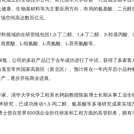
大健康、生物基材料等为主要应用方向，布局的氨基酸、二元醇
市场空间高达数百亿元。
领域的在研管线包括1,3-丁二醇、1,4-丁二醇、3-羟基丙酸、3
窝酸、L-组氨酸、L-亮氨酸、L-异亮氨酸等。
36氪，公司的多款产品已于去年成功进行了中试，获得了多家客
台落至常州国家高新区（新北区）。预计将在一年内开启小品种
量产，逐步开拓商业进展。
学家、清华大学化学工程系长聘副教授陈振博士长期从事工业生
研究，已成功推动1,3-丙二醇、氨基酸等多项研究成果实现
博士曾在世界500强企业担任研发和工程方面的高管职务，拥有
。