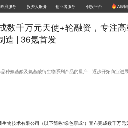
创投发布
项目推荐
核心服务
LP源计划
政府服务
投资人服务
创业者服务
创投平台
AI测
36氪Pro
VClub
VClub投资机构库
创投氪堂
城市之窗
投资机构职位推介
企业入驻
投资人认证
成数千万元天使+轮融资，专注高
造 | 36氪首发
小品种氨基酸及氨基酸衍生物系列产品的量产，逐步开拓商业进
成生物技术有限公司（以下简称“绿色康成“）宣布完成数千万元