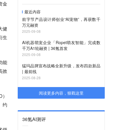
资金
最近内容
前字节产品设计师创业“AI宠物”，再获数千
万元融资
大健
2025-09-08
衍生
AI机器萌宠企业「Ropet萌友智能」完成数
千万A1轮融资 | 36氪首发
2025-09-08
功能
猛玛品牌宣布战略全新升级，发布四款新品
高效
| 最前线
2025-08-28
阅读更多内容，狠戳这里
D）
、约
36氪AI测评
术领