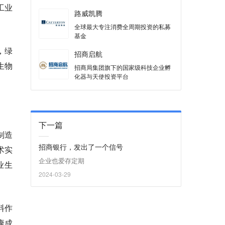
工业
路威凯腾
全球最大专注消费全周期投资的私募
基金
，绿
招商启航
生物
招商局集团旗下的国家级科技企业孵
化器与天使投资平台
下一篇
制造
招商银行，发出了一个信号
术实
企业也爱存定期
业生
2024-03-29
料作
康成