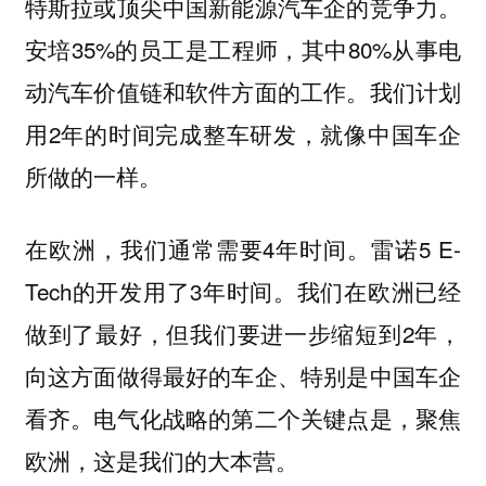
特斯拉或顶尖中国新能源汽车企的竞争力。
安培35%的员工是工程师，其中80%从事电
动汽车价值链和软件方面的工作。我们计划
用2年的时间完成整车研发，就像中国车企
所做的一样。
在欧洲，我们通常需要4年时间。雷诺5 E-
Tech的开发用了3年时间。我们在欧洲已经
做到了最好，但我们要进一步缩短到2年，
向这方面做得最好的车企、特别是中国车企
看齐。电气化战略的第二个关键点是，聚焦
欧洲，这是我们的大本营。