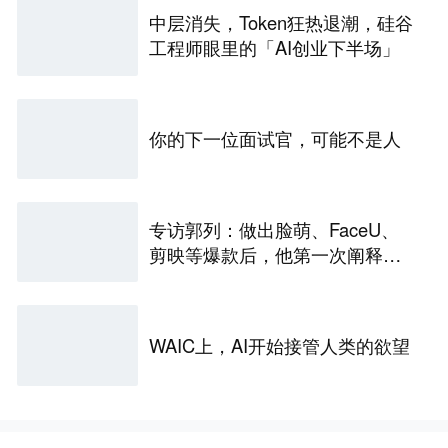
中层消失，Token狂热退潮，硅谷
工程师眼里的「AI创业下半场」
你的下一位面试官，可能不是人
专访郭列：做出脸萌、FaceU、
剪映等爆款后，他第一次阐释如
何在AI时代做产品
WAIC上，AI开始接管人类的欲望