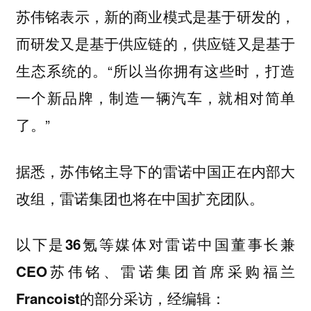
苏伟铭表示，新的商业模式是基于研发的，
而研发又是基于供应链的，供应链又是基于
生态系统的。“所以当你拥有这些时，打造
一个新品牌，制造一辆汽车，就相对简单
了。”
据悉，苏伟铭主导下的雷诺中国正在内部大
改组，雷诺集团也将在中国扩充团队。
以下是36氪等媒体对雷诺中国董事长兼
CEO苏伟铭、雷诺集团首席采购福兰
Francoist的部分采访，经编辑：