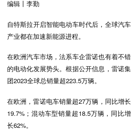
编辑丨李勤
自特斯拉开启智能电动车时代后，全球汽车
产业都在加速新能源进程。
在欧洲汽车市场，法系车企雷诺也有着不错
的电动化发展势头。根据公开信息，雷诺集
团2023全球总销量超223.5万辆。
在欧洲，雷诺电车销量超27万辆，同比增长
19.7%；混动车型销量超18.5万辆，同比增
长62%。