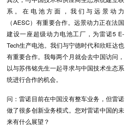
系。在电池方面，我们与远景动力
（AESC）有重要合作。远景动力正在法国
建设一座超级动力电池工厂，为雷诺5 E-
Tech生产电池。我们与宁德时代和欣旺达也
有重要合作。我每两个月就会去中国访问，
以与苏伟铭先生一起寻求与中国技术生态系
统进行合作的机会。
问：雷诺目前在中国没有整车业务，但雷诺
做了很多创新业务模式。您对雷诺中国的未
来有什么展望？