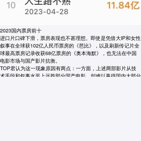
2023国内票房前十
进口片口碑下滑，票房表现也不甚理想。即使是凭借大IP和女性
叙事在全球获102亿人民币票房的《芭比》，以及刷新传记片全
球最高票房记录收获68亿票房的《奥本海默》，也无法在中国
电影市场与国产影片抗衡。
TOP君认为这一现象原因有两点：一方面，上述两部影片从技
术手段和叙事水平上远胜部分国产电影，却难以赢得国内大部分
观众的心，
进口电影的口碑下滑严重
；另一方面，进口影片在
中国的营销方式仍然墨守陈规，而
国内影片已凭借短视频等营
销方式开辟了新的战场
。
票房周期向后倾斜
而口碑对票房的影响力，还体现在票房周期上。
于常规周五上映的影片仍保持着2019年以来观影向后倾斜的趋
势，票房在周六周日回升幅度更高；而
在热门档期中，观影后
置现象更为明显
，元旦档、春节档中不少观众选择电影上映第二