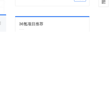
报
36氪项目推荐
咨询项目审核和入驻
联系
36氪项目推荐订阅号
关注
、资
下一篇
保基
行业大变革？美国尝试高价药物新付费模式
可能改变细胞基因治疗当下的付费窘境。
2024-02-22