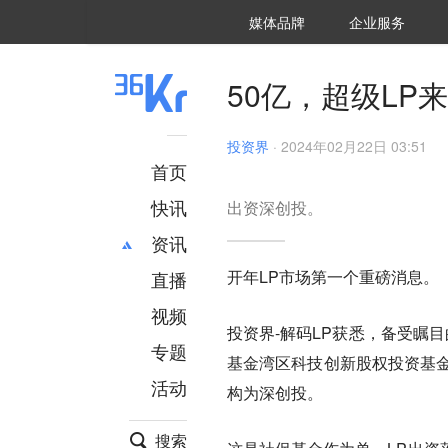
36氪Auto
数字时氪
企业号
未来消费
智能涌现
未来城市
启动Power on
媒体品牌
企业服务
企服点评
36氪出海
36氪研究院
潮生TIDE
36氪企服点评
36Kr研究院
36氪财经
职场bonus
36碳
后浪研究所
36Kr创新咨询
暗涌Waves
硬氪
氪睿研究院
50亿，超级LP
投资界
·
2024年02月22日 03:51
首页
快讯
出资深创投。
资讯
开年LP市场第一个重磅消息。
直播
最新
推荐
创投
财经
视频
投资界-解码LP获悉，备受瞩
汽车
AI
专题
基金湾区科技创新股权投资基金
科技
项目推荐
活动
专精特新
安徽
构为深创投。
搜索