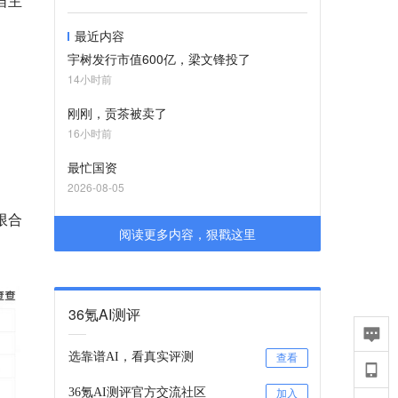
自主
最近内容
宇树发行市值600亿，梁文锋投了
14小时前
刚刚，贡茶被卖了
16小时前
最忙国资
2026-08-05
限合
阅读更多内容，狠戳这里
36氪AI测评
选靠谱AI，看真实评测
查看
36氪AI测评官方交流社区
加入