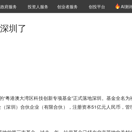
创投发布
项目推荐
核心服务
LP源计划
政府服务
投资人服务
创业者服务
创投平台
AI测
36氪Pro
VClub
VClub投资机构库
创投氪堂
城市之窗
投资机构职位推介
企业入驻
投资人认证
来深圳了
目的“粤港澳大湾区科技创新专项基金”正式落地深圳。基金全名为
（深圳）合伙企业（有限合伙），注册资本51亿元人民币，管