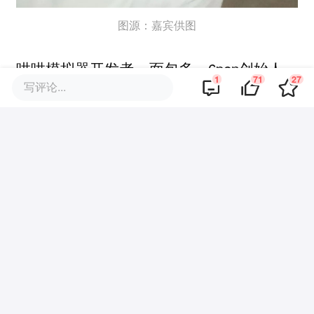
图源：嘉宾供图
哄哄模拟器开发者，面包多、6pen创始人，
1
71
27
写评论...
连续创业者，曾参与创建多款应用：
Becord、囤饭饭等。
2月22日晚18:00，让我们一起来聊点有趣
的！
我们欢迎更多行业专家，成为“36氪智涌
New Things”的智囊团，一起讨论AI的最新
趋势、技术突破和应用案例。如有意参与36