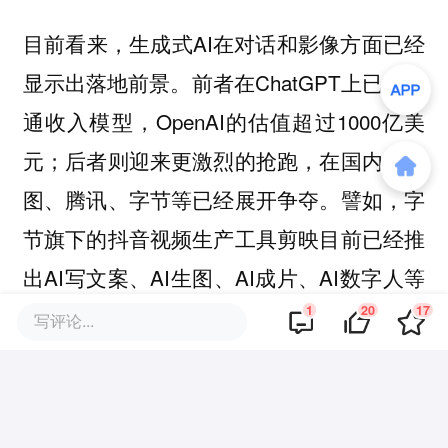
目前看来，生成式AI在对话和影像方面已经
显示出落地前景。前者在ChatGPT上已经跑
通收入模型，OpenAI的估值超过1000亿美
元；后者则迎来更激烈的抢跑，在国内，美
图、腾讯、字节等已经展开争夺。譬如，字
节旗下的抖音视频生产工具剪映目前已经推
出AI写文案、AI生图、AI成片、AI数字人等
1
20
17
诸多付费新功能。
写评论...
相比美图，腾讯、字节旗下产品背靠完整生
态和流量，能与平台形成协同效应；另一方