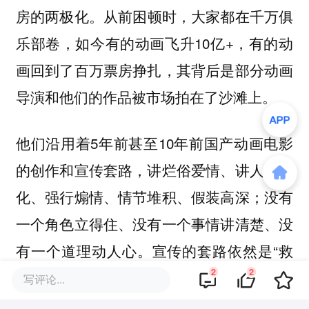
。从前困顿时，大家都在千万俱
房的两极化
乐部卷，如今有的动画飞升10亿+，有的动
画回到了百万票房挣扎，其背后是
部分动画
导演和他们的作品被市场拍在了沙滩上。
他们沿用着5年前甚至10年前国产动画电影
的创作和宣传套路，讲烂俗爱情、讲人道教
化、强行煽情、情节堆积、假装高深；没有
一个角色立得住、没有一个事情讲清楚、没
有一个道理动人心。宣传的套路依然是“救
2
2
救国漫”“帮帮国漫”“支持国漫”，却从没想
写评论...
过，
就你自己动画的水平，凭什么代表国