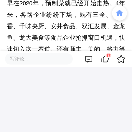
早在2020年，预制菜就已经开始走热。4年
来，各路企业纷纷下场，既有三全、味知
香、千味央厨、安井食品、双汇发展、金龙
鱼、龙大美食等食品企业抢抓窗口机遇，快
速切入这一赛道。还有顺丰、美的、格力等
17
写评论...
上市公司，加码预制菜上下游产业链。
天眼查数据显示，截至2023年底，预制菜相
关企业已超过6万家，市场竞争异常激烈。
此外，这个时间点正是预制菜口碑遭遇逆转
的低谷期。自2023年9月中旬以来，“预制菜