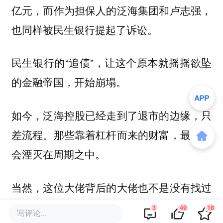
亿元，而作为担保人的泛海集团和卢志强，
也同样被民生银行提起了诉讼。
民生银行的“追债”，让这个原本就摇摇欲坠
的金融帝国，开始崩塌。
如今，泛海控股已经走到了退市的边缘，只
差流程。那些靠着杠杆而来的财富，最终也
会湮灭在周期之中。
当然，这位大佬背后的大佬也不是没有找过
外援，只是昔日盟的友近几年生意都不甚乐
3
49
18
写评论...