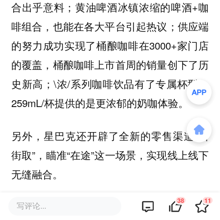
合出乎意料；黄油啤酒冰镇浓缩的啤酒+咖
啡组合，也能在各大平台引起热议；供应端
的努力成功实现了桶酿咖啡在3000+家门店
的覆盖，桶酿咖啡上市首周的销量创下了历
史新高；\浓/系列咖啡饮品有了专属杯型，
259mL/杯提供的是更浓郁的奶咖体验。
另外，星巴克还开辟了全新的零售渠道“沿
街取”，瞄准“在途”这一场景，实现线上线下
无缝融合。
38
11
更接地气、更下沉，也是星巴克在2023年的
写评论...