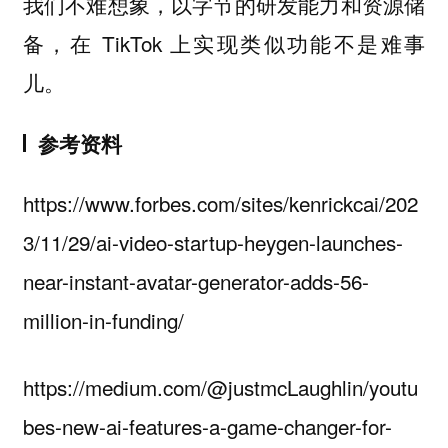
我们不难想象，以字节的研发能力和资源储
备，在 TikTok 上实现类似功能不是难事
儿。
参考资料
https://www.forbes.com/sites/kenrickcai/202
3/11/29/ai-video-startup-heygen-launches-
near-instant-avatar-generator-adds-56-
million-in-funding/
https://medium.com/@justmcLaughlin/youtu
bes-new-ai-features-a-game-changer-for-