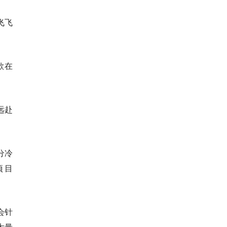
飞飞
歌在
远赴
分冷
项目
会针
大量