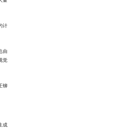
的计
也由
视觉
正铆
生成