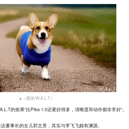
▲（图源/W.A.L.T）
.L.T的效果“比Pika 1.0还要好得多，清晰度和动作都非常好”。
信雅达董事长的女儿郭文景，其实与李飞飞颇有渊源。