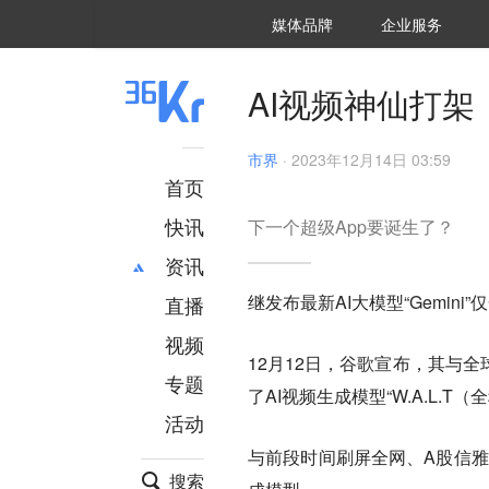
36氪Auto
数字时氪
企业号
未来消费
智能涌现
未来城市
启动Power on
媒体品牌
企业服务
企服点评
36氪出海
36氪研究院
潮生TIDE
36氪企服点评
36Kr研究院
36氪财经
职场bonus
36碳
后浪研究所
36Kr创新咨询
暗涌Waves
硬氪
氪睿研究院
AI视频神仙打架
市界
·
2023年12月14日 03:59
首页
快讯
下一个超级App要诞生了？
资讯
继发布最新AI大模型“Gemin
直播
最新
推荐
创投
财经
视频
12月12日，谷歌宣布，其与
汽车
AI
专题
了AI视频生成模型“W.A.L.T（全称为Wi
科技
项目推荐
活动
专精特新
安徽
与前段时间刷屏全网、A股信雅达董
搜索