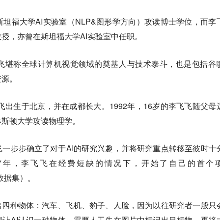
坦福大学AI实验室（NLP&图形学方向）攻读博士学位，而李
授，亦曾在斯坦福大学AI实验室中任职。
飞堪称全球计算机视觉领域的奠基人与技术泰斗，也是包括谷
资源。
飞飞出生于北京，并在成都长大。1992年，16岁的李飞飞随父母
林斯顿大学攻读物理学。
一步步确立了对于AI的研究兴趣，并将研究重点转移至彼时十
07年，李飞飞在经费短缺的情况下，开始了自己的首个
的数据集）。
出四种物体：汽车、飞机、豹子、人脸，因为以往研究者一般只
让AI认识一种物体，需要人工先在图片中标记出目标物，再将