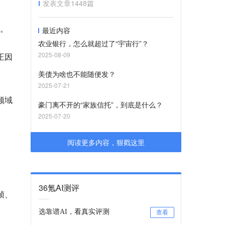
发表文章
1448
篇
频。
最近内容
农业银行，怎么就超过了“宇宙行”？
2025-08-09
正因
美债为啥也不能随便发？
2025-07-21
领域
豪门离不开的“家族信托”，到底是什么？
2025-07-20
阅读更多内容，狠戳这里
36氪AI测评
帧、
选靠谱AI，看真实评测
查看