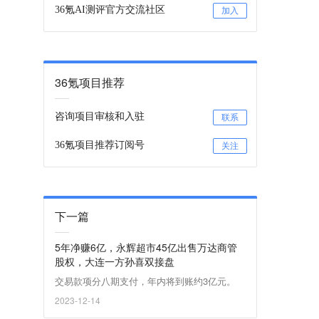
36氪AI测评官方交流社区
加入
36氪项目推荐
咨询项目审核和入驻
联系
36氪项目推荐订阅号
关注
下一篇
5年净赚6亿，永辉超市45亿出售万达商管
股权，大连一方孙喜双接盘
交易款项分八期支付，年内将到账约3亿元。
2023-12-14