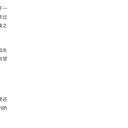
下一
作过
频之
低生
有望
要还
到的