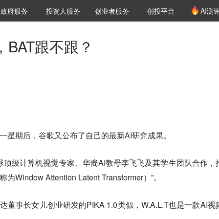
创投发布
项目推荐
核心服务
LP源计划
政府服务
投资人服务
创业者服务
创投平台
AI测
36氪Pro
VClub
VClub投资机构库
创投氪堂
城市之窗
投资机构职位推介
企业入驻
投资人认证
，BAT跟不跟？
i”仅一星期后，谷歌又公布了自己的最新AI研究成果。
全球顶级计算机视觉专家、华裔AI教母李飞飞及其学生团队合作，
ndow Attention Latent Transformer）”。
事长女儿创业研发的PIKA 1.0类似，W.A.L.T也是一款AI视