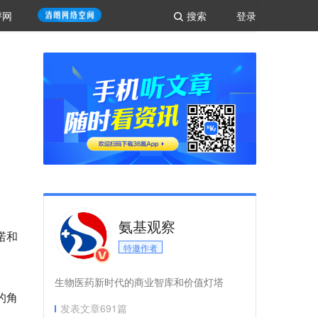
评网
搜索
登录
氨基观察
诺和
特邀作者
生物医药新时代的商业智库和价值灯塔
的角
发表文章
691
篇