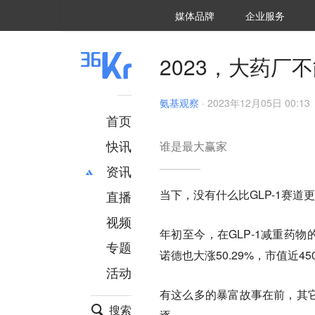
36氪Auto
数字时氪
企业号
未来消费
智能涌现
未来城市
启动Power on
媒体品牌
企业服务
企服点评
36氪出海
36氪研究院
潮生TIDE
36氪企服点评
36Kr研究院
36氪财经
职场bonus
36碳
后浪研究所
36Kr创新咨询
暗涌Waves
硬氪
氪睿研究院
2023，大药厂不
氨基观察
·
2023年12月05日 00:13
首页
快讯
谁是最大赢家
资讯
当下，没有什么比GLP-1赛道
直播
最新
推荐
创投
财经
视频
年初至今，在GLP-1减重药物
汽车
AI
专题
诺德也大涨50.29%，市值近45
科技
项目推荐
活动
专精特新
安徽
有这么多的暴富故事在前，其它
搜索