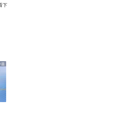
看下
专题