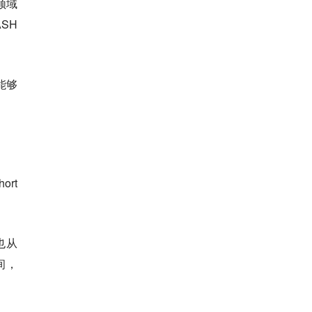
领域
SH
能够
。
rt
也从
间，