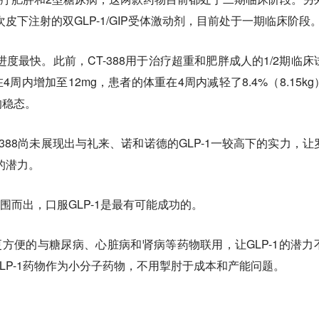
次皮下注射的双GLP-1/GIP受体激动剂，目前处于一期临床阶段
发进度最快。此前，CT-388用于治疗超重和肥胖成人的1/2期临床
周内增加至12mg，患者的体重在4周内减轻了8.4%（8.15kg
的稳态。
388尚未展现出与礼来、诺和诺德的GLP-1一较高下的实力，让
剂的潜力。
突围而出，口服GLP-1是最有可能成功的。
够更方便的与糖尿病、心脏病和肾病等药物联用，让GLP-1的潜力
LP-1药物作为小分子药物，不用掣肘于成本和产能问题。