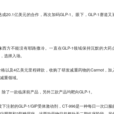
20.1亿美元的合作，再次加码GLP-1。眼下，GLP-1赛道又
就像西方不能没有耶路撒冷。一直在GLP-1领域保持沉默的大药
惑，选择入场。
价格以及4亿美元里程碑款，收购了研发减重药物的Carmot，加
1减重领域。
品，除了一款临床前产品，另外三款产品均靶向GLP-1。
皮下注射的GLP-1/GIP受体激动剂，CT-996是一种每日一次口服
于治疗肥胖和2型糖尿病，这两款药物目前都处于二期临床阶段。另