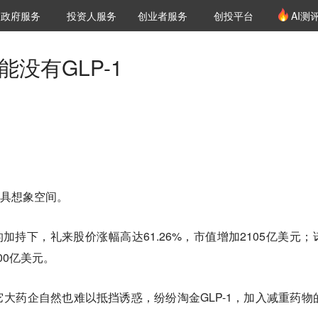
创投发布
项目推荐
核心服务
LP源计划
政府服务
投资人服务
创业者服务
创投平台
AI测
36氪Pro
VClub
VClub投资机构库
创投氪堂
城市之窗
投资机构职位推介
企业入驻
投资人认证
能没有GLP-1
更具想象空间。
的加持下，礼来股价涨幅高达61.26%，市值增加2105亿美元；
00亿美元。
大药企自然也难以抵挡诱惑，纷纷淘金GLP-1，加入减重药物