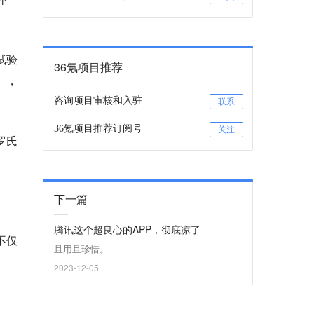
。
试验
36氪项目推荐
），
咨询项目审核和入驻
联系
36氪项目推荐订阅号
关注
罗氏
下一篇
腾讯这个超良心的APP，彻底凉了
不仅
且用且珍惜。
2023-12-05