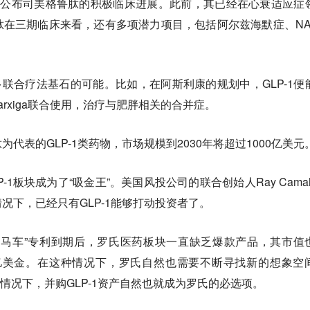
次公布司美格鲁肽的积极临床进展。此前，其已经在心衰适应症
在三期临床来看，还有多项潜力项目，包括阿尔兹海默症、NA
诸多联合疗法基石的可能。比如，在阿斯利康的规划中，GLP-1便
rxiga联合使用，治疗与肥胖相关的合并症。
代表的GLP-1类药物，市场规模到2030年将超过1000亿美元
1板块成为了“吸金王”。美国风投公司的联合创始人Ray Camaho
况下，已经只有GLP-1能够打动投资者了。
驾马车”专利到期后，罗氏医药板块一直缺乏爆款产品，其市值
00亿美金。在这种情况下，罗氏自然也需要不断寻找新的想象空
种情况下，并购GLP-1资产自然也就成为罗氏的必选项。