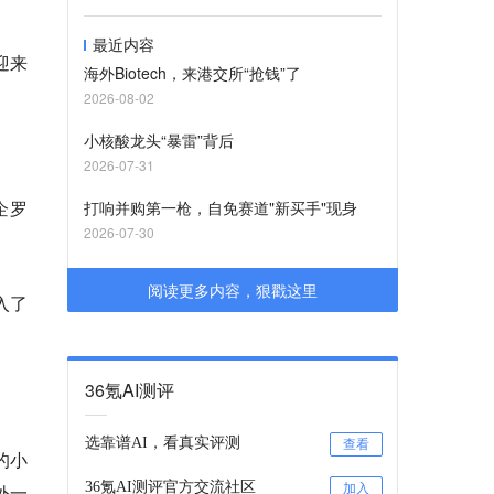
最近内容
迎来
海外Biotech，来港交所“抢钱”了
2026-08-02
小核酸龙头“暴雷”背后
2026-07-31
企罗
打响并购第一枪，自免赛道"新买手"现身
2026-07-30
阅读更多内容，狠戳这里
入了
36氪AI测评
选靠谱AI，看真实评测
查看
的小
36氪AI测评官方交流社区
外一
加入