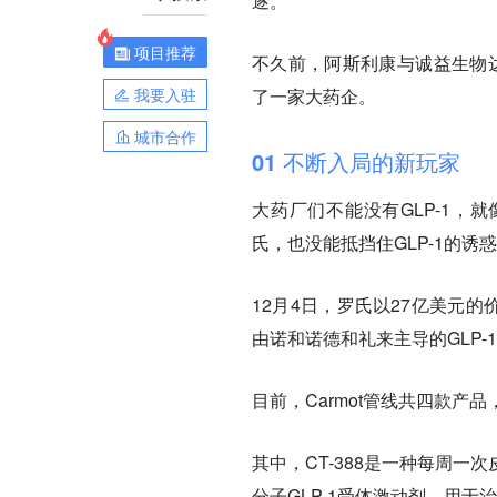
逐。
项目推荐
不久前，阿斯利康与诚益生物达成
我要入驻
了一家大药企。
城市合作
01 不断入局的新玩家
大药厂们不能没有GLP-1，
氏，也没能抵挡住GLP-1的诱
12月4日，罗氏以27亿美元的
由诺和诺德和礼来主导的GLP-
目前，Carmot管线共四款产
其中，CT-388是一种每周一次
分子GLP-1受体激动剂，用