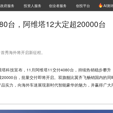
创投发布
项目推荐
核心服务
LP源计划
政府服务
投资人服务
创业者服务
创投平台
AI测
36氪Pro
VClub
VClub投资机构库
创投氪堂
城市之窗
投资机构职位推介
企业入驻
投资人认证
80台，阿维塔12大定超20000台
台首秀海外将开启新征程。
阿维塔科技宣布，11月阿维塔11交付4080台，持续热销稳步攀升
破20000台，批量交付即将开启。双旗舰比翼齐飞畅销国内的同
产品实力，向海外车迷展现新时代智能豪华的魅力，并赢得广大