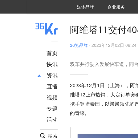
36氪Auto
数字时氪
企业号
未来消费
智能涌现
未来城市
启动Power on
媒体品牌
企业服务
企服点评
36氪出海
36氪研究院
潮生TIDE
36氪企服点评
36Kr研究院
36氪财经
职场bonus
36碳
后浪研究所
36Kr创新咨询
暗涌Waves
硬氪
氪睿研究院
阿维塔11交付40
36氪品牌
·
2023年12月02日 06:24
首页
快讯
双车并行驶入发展快车道，同
资讯
2023年12月1日（上海），
直播
最新
推荐
维塔12上市热销，大定订单突
创投
财经
视频
汽车
AI
携手登陆泰国，以遥遥领先的
专题
科技
项目推荐
的青睐。
活动
专精特新
安徽
搜索