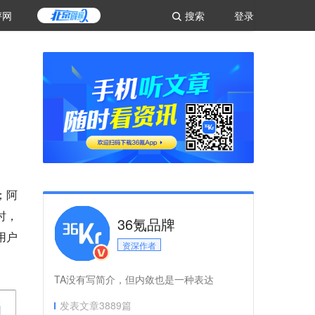
评网
搜索
登录
；阿
时，
36氪品牌
用户
资深作者
TA没有写简介，但内敛也是一种表达
发表文章
3889
篇