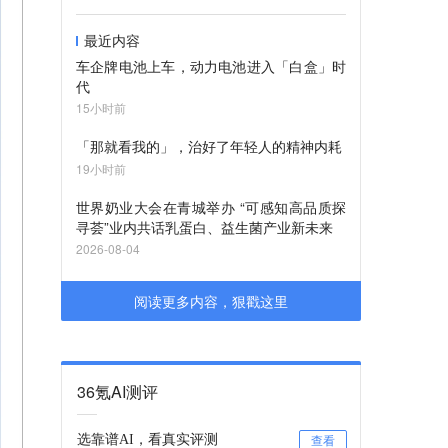
最近内容
车企牌电池上车，动力电池进入「白盒」时
代
15小时前
「那就看我的」，治好了年轻人的精神内耗
19小时前
世界奶业大会在青城举办 “可感知高品质探
寻荟”业内共话乳蛋白、益生菌产业新未来
2026-08-04
阅读更多内容，狠戳这里
36氪AI测评
选靠谱AI，看真实评测
查看