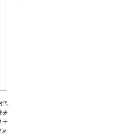
时代
未来
基于
先的