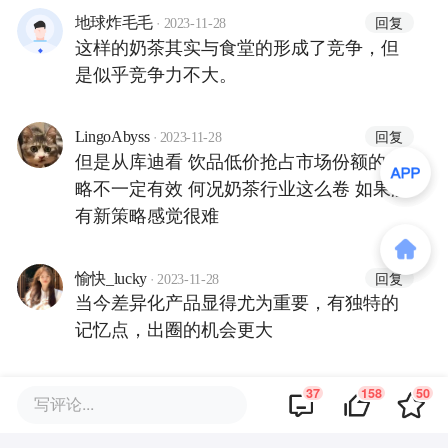
·
回复
地球炸毛毛
2023-11-28
这样的奶茶其实与食堂的形成了竞争，但
是似乎竞争力不大。
·
回复
LingoAbyss
2023-11-28
但是从库迪看 饮品低价抢占市场份额的策
略不一定有效 何况奶茶行业这么卷 如果没
有新策略感觉很难
·
回复
愉快_lucky
2023-11-28
当今差异化产品显得尤为重要，有独特的
记忆点，出圈的机会更大
37
158
50
查看更多评论
写评论...