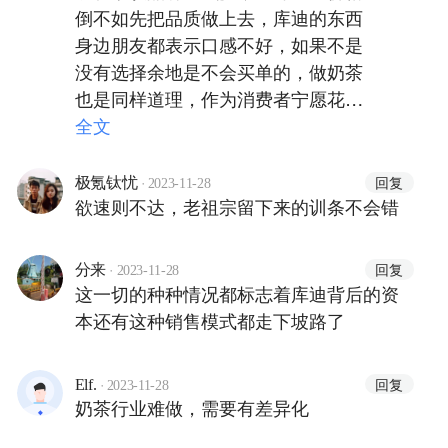
倒不如先把品质做上去，库迪的东西
身边朋友都表示口感不好，如果不是
没有选择余地是不会买单的，做奶茶
也是同样道理，作为消费者宁愿花高
一点价格选择更健康口感更好的
全文
·
回复
极氪钛忧
2023-11-28
欲速则不达，老祖宗留下来的训条不会错
·
回复
分来
2023-11-28
这一切的种种情况都标志着库迪背后的资
本还有这种销售模式都走下坡路了
·
回复
Elf.
2023-11-28
奶茶行业难做，需要有差异化