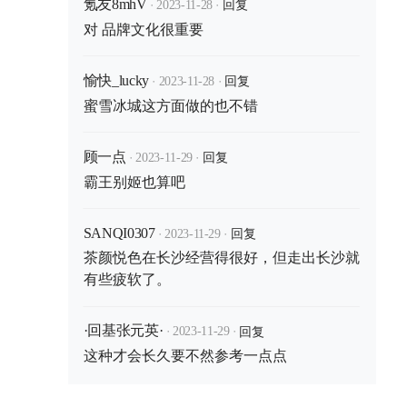
·
·
回复
氪友8mhV
2023-11-28
对 品牌文化很重要
·
·
回复
愉快_lucky
2023-11-28
蜜雪冰城这方面做的也不错
·
·
回复
顾一点
2023-11-29
霸王别姬也算吧
·
·
回复
SANQI0307
2023-11-29
茶颜悦色在长沙经营得很好，但走出长沙就
有些疲软了。
·
·
回复
·回基张元英·
2023-11-29
这种才会长久要不然参考一点点