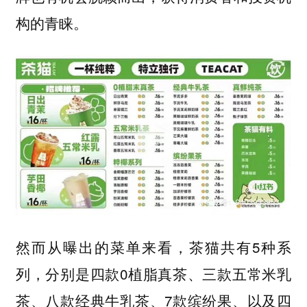
构的青睐。
然而从曝出的菜单来看，茶猫共有5种系
列，分别是四款0植脂真茶、三款五常米乳
茶、八款经典牛乳茶、7款缤纷果、以及四