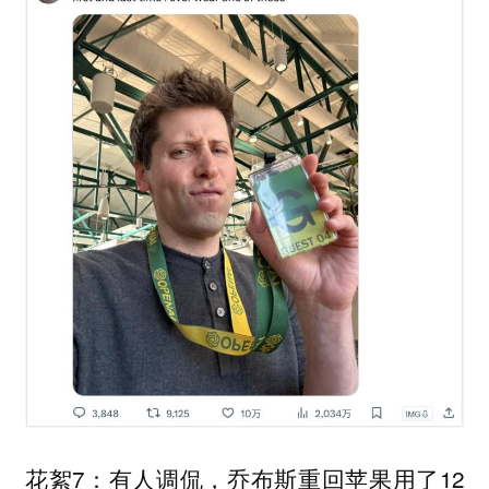
花絮7：有人调侃，乔布斯重回苹果用了12