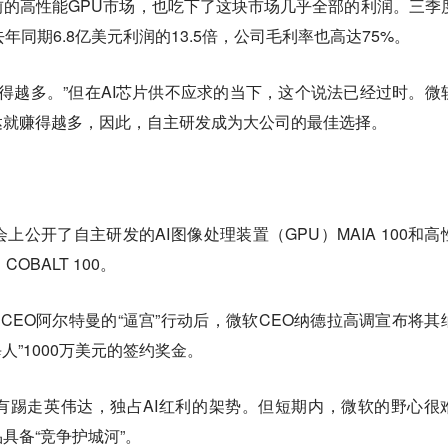
的高性能GPU市场，也吃下了这块市场几乎全部的利润。三季
年同期6.8亿美元利润的13.5倍，公司毛利率也高达75%。
省得越多。”但在AI芯片供不应求的当下，这个说法已经过时。微
达就赚得越多，因此，自主研发成为大公司的最佳选择。
公开了自主研发的AI图像处理装置（GPU）MAIA 100和高
BALT 100。
其前CEO阿尔特曼的“逼宫”行动后，微软CEO纳德拉高调宣布将其
每人”1000万美元的签约奖金。
有踢走英伟达，独占AI红利的架势。但短期内，微软的野心很
具备“竞争护城河”。