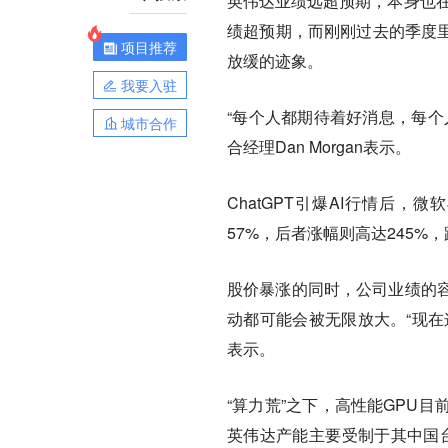
英伟达业绩远超预期，本身也
绩超预期，而刚刚过去的季度里
项目推荐
放缓的迹象。
我要入驻
“每个人都期待着好消息，每个人都
城市合作
合经理Dan Morgan表示。
ChatGPT引爆AI行情后
57%，后者涨幅则高达245%
股价暴涨的同时，公司业绩的
动都可能会被无限放大。“现在这是一场
表示。
“算力荒”之下，高性能GPU
英伟达产能主要受制于其中国台