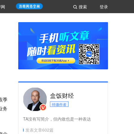
评网
搜索
登录
盒饭财经
该季
特邀作者
业务
TA没有写简介，但内敛也是一种表达
发表文章
602
篇