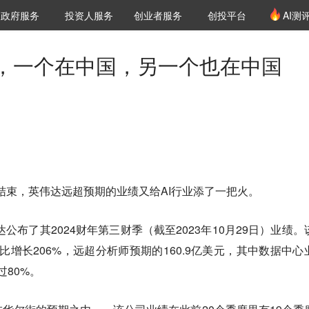
创投发布
项目推荐
核心服务
LP源计划
政府服务
投资人服务
创业者服务
创投平台
AI测
36氪Pro
VClub
VClub投资机构库
创投氪堂
城市之窗
投资机构职位推介
企业入驻
投资人认证
，一个在中国，另一个也在中国
未结束，英伟达远超预期的业绩又给AI行业添了一把火。
达公布了其2024财年第三财季（截至2023年10月29日）业绩。
同比增长206%，远超分析师预期的160.9亿美元，其中数据中心
过80%。