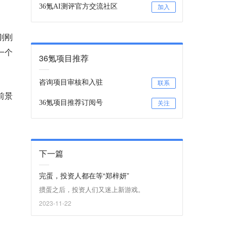
36氪AI测评官方交流社区
加入
刚刚
一个
36氪项目推荐
咨询项目审核和入驻
联系
前景
36氪项目推荐订阅号
关注
下一篇
完蛋，投资人都在等“郑梓妍”
掼蛋之后，投资人们又迷上新游戏。
2023-11-22