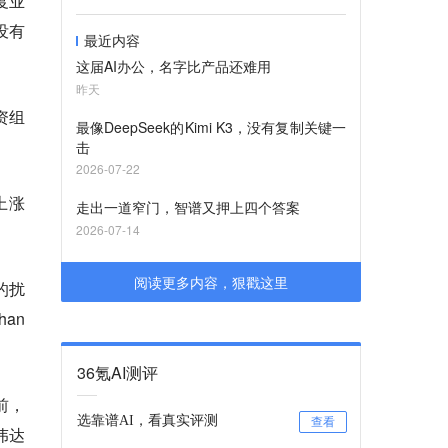
度业
没有
最近内容
这届AI办公，名字比产品还难用
昨天
资组
最像DeepSeek的Kimi K3，没有复制关键一
击
2026-07-22
上涨
走出一道窄门，智谱又押上四个答案
2026-07-14
阅读更多内容，狠戳这里
的扰
han
36氪AI测评
前，
选靠谱AI，看真实评测
查看
伟达