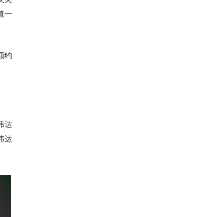
值一
额约
伟达
英伟达