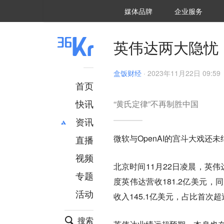
36氪Auto
数字时氪
企业号
未来消费
智能涌现
未来城市
启动Power on
媒体品牌
企业服务
企服点评
36氪出海
36氪研究院
潮生TIDE
36氪企服点评
36Kr研究院
36氪财经
职场bonus
36碳
后浪研究所
36Kr创新咨询
暗涌Waves
硬氪
氪睿研究院
英伟达两大隐忧
盒饭财经
·
2023年11月22日 09:59
首页
快讯
“黄氏定律”不再制胜中国
资讯
微软与OpenAI的宫斗大戏还
直播
最新
推荐
创投
财经
视频
北京时间11月22日凌晨，英伟
汽车
AI
专题
度英伟达营收181.2亿美元，
科技
项目推荐
活动
专精特新
安徽
收入145.1亿美元，占比首次超
搜索