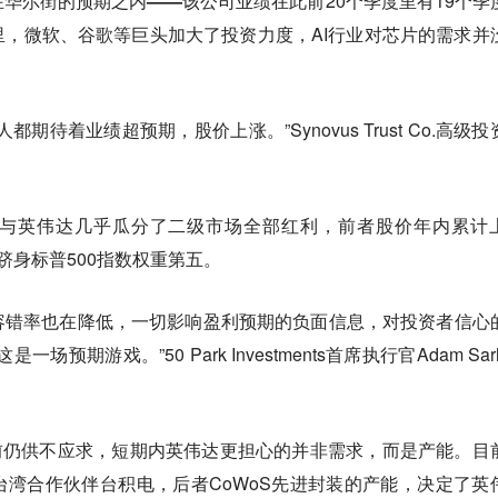
在华尔街的预期之内——
该公司业绩在此前20个季度里有19个季
，微软、谷歌等巨头加大了投资力度，AI行业对芯片的需求并
期待着业绩超预期，股价上涨。”Synovus Trust Co.高级投
，微软与英伟达几乎瓜分了二级市场全部红利，前者股价年内累计
，跻身标普500指数权重第五。
容错率也在降低，一切影响盈利预期的负面信息，对投资者信心
预期游戏。”50 Park Investments首席执行官Adam Sar
目前仍供不应求，短期内英伟达更担心的并非需求，而是产能。目
湾合作伙伴台积电，后者CoWoS先进封装的产能，决定了英