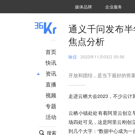
36氪Auto
数字时氪
企业号
未来消费
智能涌现
未来城市
启动Power on
媒体品牌
企业服务
企服点评
36氪出海
36氪研究院
潮生TIDE
36氪企服点评
36Kr研究院
36氪财经
职场bonus
36碳
后浪研究所
36Kr创新咨询
暗涌Waves
硬氪
氪睿研究院
通义千问发布半
焦点分析
首页
咏仪
·
2023年11月03日 05:56
快讯
资讯
开放和团结，是当下最好的答
直播
最新
推荐
创投
财经
视频
走进云栖大会2023，不少云
汽车
AI
专题
科技
项目推荐
云栖小镇处处有着阿里云创立早
活动
专精特新
安徽
场四处可见，这是阿里云刚创立
到几个大字：“数据中心成为一
搜索