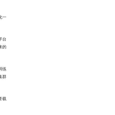
化一
平台
来的
训练
集群
要载