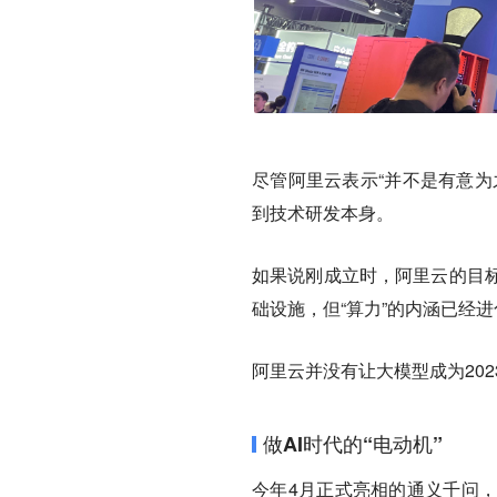
尽管阿里云表示“并不是有意为
到技术研发本身。
如果说刚成立时，阿里云的目
础设施，但“算力”的内涵已经进化
阿里云并没有让大模型成为20
做AI时代的“电动机”
今年4月正式亮相的通义千问