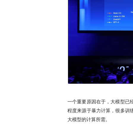
一个重要原因在于，大模型已
程度来源于暴力计算，很多训
大模型的计算所需。