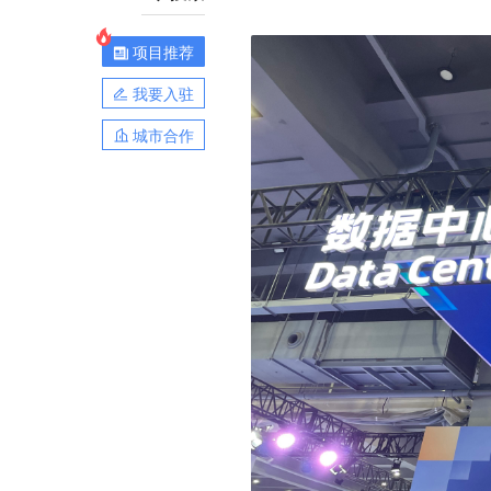
项目推荐
我要入驻
城市合作