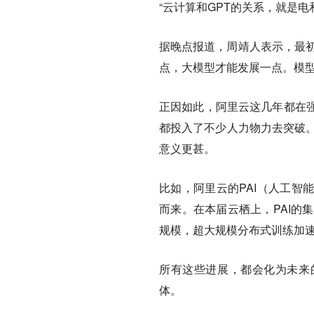
“云计算和GPT的关系，就是
据晚点报道，周靖人表示，最初
点，大模型才能发展一点。模
正因如此，阿里云这几年都在
都投入了不少人力物力去突破。
意义更甚。
比如，阿里云的PAI（人工智
而来。在本届云栖上，PAI的
规模，超大规模分布式训练加速
所有这些进展，都会化为未来的
体。