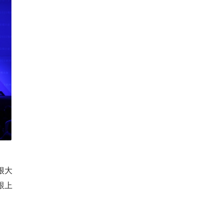
很大
跟上