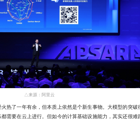
△来源：阿里云
经火热了一年有余，但本质上依然是个新生事物。大模型的突破
练都需要在云上进行。但如今的计算基础设施能力，其实还很难