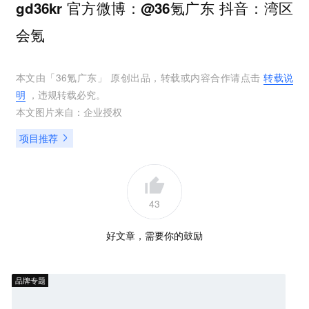
官方微博：
抖音：
gd36kr
@36氪广东
湾区
会氪
本文由「
36氪广东
」 原创出品，转载或内容合作请点击
转载说
明
，违规转载必究。
本文图片来自：
企业授权
项目推荐
43
好文章，需要你的鼓励
品牌专题