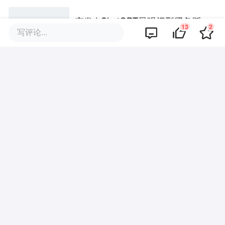
突发 | ChatGPT最强模型紧急踩
13
2
写评论...
刹车，奥特曼：你（Astra）吓到
我了
天才，对AI发展到底有多重要？
当 human in the loop 变成“闭着
眼睛点确认”，企业Agent 安全还
能靠谁？
评论区