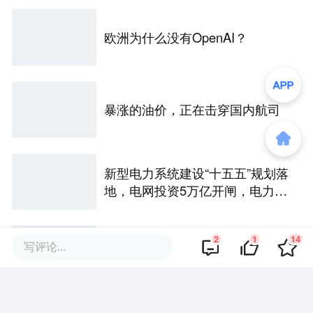
欧洲为什么没有OpenAI？
暴涨的油价，正在击穿国内航司
新型电力系统建设“十五五”规划落
地，电网投资5万亿开闸，电力设
备商进入“抢单时刻”
2
1
14
兴蓝风电最新发声控告专利侵
写评论...
权，三代整机商同陷诉讼泥潭，
风电技改仍在“盗版”中“裸奔”