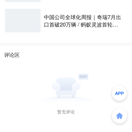
八成｜硬氪首发
中国公司全球化周报｜奇瑞7月出
口首破20万辆 / 蚂蚁灵波首轮融
资拟募资15亿元
评论区
暂无评论