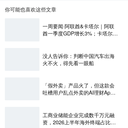
你可能也喜欢这些文章
一周要闻·阿联酋&卡塔尔｜阿联
酋一季度GDP增长3%；卡塔尔领
导力中心启动2027年国家领导力
项目招生
没人告诉你：判断中国汽车出海
火不火，得先看一眼船
「假外卖」产品火了，但这款会
吐槽用户乱点外卖的AI理财Ap
p，年入超1亿美元
工商业储能企业完成数千万元融
资，2026上半年海外终端占比超