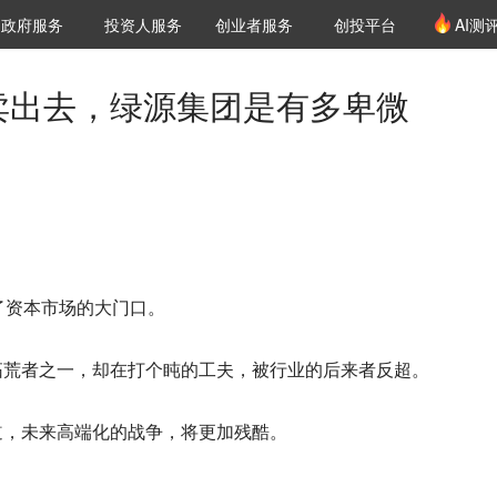
创投发布
项目推荐
核心服务
LP源计划
政府服务
投资人服务
创业者服务
创投平台
AI测
36氪Pro
VClub
VClub投资机构库
创投氪堂
城市之窗
投资机构职位推介
企业入驻
投资人认证
”卖出去，绿源集团是有多卑微
了资本市场的大门口。
拓荒者之一，却在打个盹的工夫，被行业的后来者反超。
道，未来高端化的战争，将更加残酷。