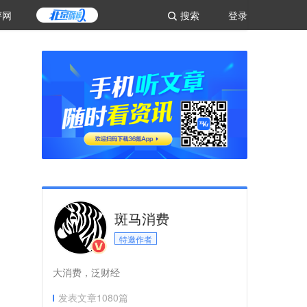
评网
搜索
登录
斑马消费
特邀作者
大消费，泛财经
发表文章
1080
篇