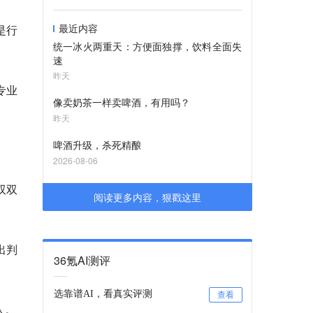
最近内容
是行
统一冰火两重天：方便面独撑，饮料全面失
速
昨天
专业
像卖奶茶一样卖啤酒，有用吗？
昨天
啤酒升级，杀死精酿
2026-08-06
双双
阅读更多内容，狠戳这里
出判
36氪AI测评
选靠谱AI，看真实评测
查看
人。