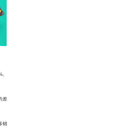
2%、
的差
多销