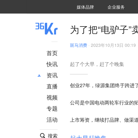
36氪Auto
数字时氪
企业号
未来消费
智能涌现
未来城市
启动Power on
媒体品牌
企业服务
企服点评
36氪出海
36氪研究院
潮生TIDE
36氪企服点评
36Kr研究院
36氪财经
职场bonus
36碳
后浪研究所
36Kr创新咨询
暗涌Waves
硬氪
氪睿研究院
为了把“电驴子
斑马消费
·
2023年10月13日 00:19
首页
快讯
起了个大早，赶了个晚集
资讯
创业27年，绿源集团终于跨进
直播
最新
推荐
创投
财经
视频
公司是
中国电动两轮车行业的
汽车
AI
专题
科技
项目推荐
活动
上市筹资，继续打品牌、做渠
专精特新
安徽
搜索
起大早赶晚集