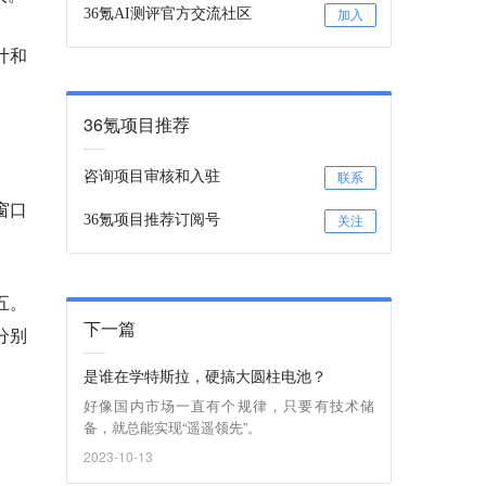
36氪AI测评官方交流社区
加入
计和
36氪项目推荐
咨询项目审核和入驻
联系
窗口
36氪项目推荐订阅号
关注
五。
下一篇
分别
是谁在学特斯拉，硬搞大圆柱电池？
好像国内市场一直有个规律，只要有技术储
备，就总能实现“遥遥领先”。
2023-10-13